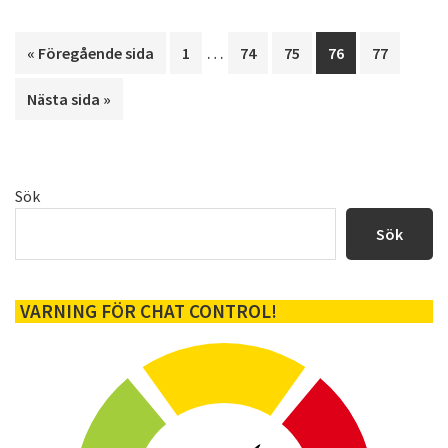
Interimistiska
…
Go
Sida
Sida
Sida
Sida
Sida
«
Föregående sida
1
74
75
76
77
sidor
to
Go
Nästa sida »
utelämnas
to
Primärt
Sök
sidofält
Sök
VARNING FÖR CHAT CONTROL!