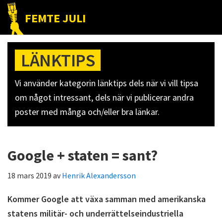
Hoppa
Hoppa
Hoppa
FEMTE JULI
till
till
till
Nätet
huvudnavigering
huvudinnehåll
det
till
primära
LÄNKTIPS
folket!
sidofältet
Vi använder kategorin länktips dels när vi vill tipsa
om något intressant, dels när vi publicerar andra
poster med många och/eller bra länkar.
Google + staten = sant?
18 mars 2019
av
Henrik Alexandersson
Kommer Google att växa samman med amerikanska
statens militär- och underrättelseindustriella