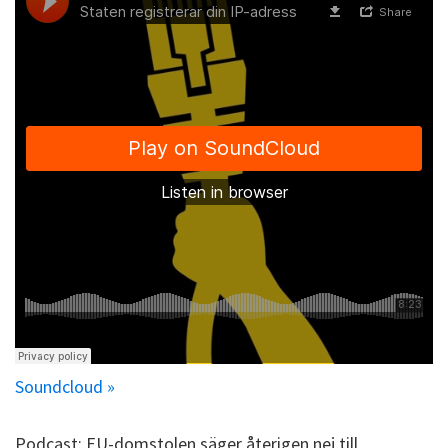
Soundcloud »
Podcast: EU-domstolen säger återigen nej till