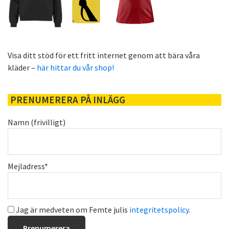
Visa ditt stöd för ett fritt internet genom att bära våra
kläder –
här hittar du vår shop!
PRENUMERERA PÅ INLÄGG
Namn (frivilligt)
Mejladress*
Jag är medveten om Femte julis
integritetspolicy
.