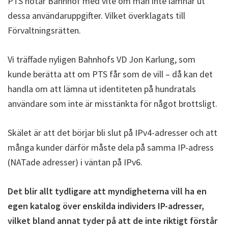
PTS hotar Bahnhof med vite om man inte lämnar ut
dessa användaruppgifter. Vilket överklagats till
Förvaltningsrätten.
Vi träffade nyligen Bahnhofs VD Jon Karlung, som
kunde berätta att om PTS får som de vill – då kan det
handla om att lämna ut identiteten på hundratals
användare som inte är misstänkta för något brottsligt.
Skälet är att det börjar bli slut på IPv4-adresser och att
många kunder därför måste dela på samma IP-adress
(NATade adresser) i väntan på IPv6.
Det blir allt tydligare att myndigheterna vill ha en
egen katalog över enskilda individers IP-adresser,
vilket bland annat tyder på att de inte riktigt förstår