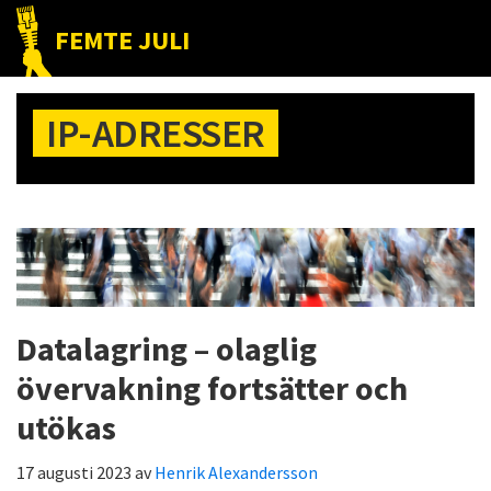
Hoppa
Hoppa
Hoppa
FEMTE JULI
till
till
till
Nätet
huvudnavigering
huvudinnehåll
det
till
primära
IP-ADRESSER
folket!
sidofältet
Datalagring – olaglig
övervakning fortsätter och
utökas
17 augusti 2023
av
Henrik Alexandersson