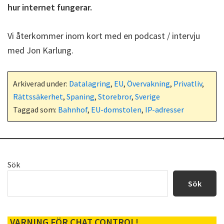
hur internet fungerar.
Vi återkommer inom kort med en podcast / intervju
med Jon Karlung.
Arkiverad under:
Datalagring
,
EU
,
Övervakning
,
Privatliv
,
Rättssäkerhet
,
Spaning
,
Storebror
,
Sverige
Taggad som:
Bahnhof
,
EU-domstolen
,
IP-adresser
Primärt
Sök
sidofält
Sök
VARNING FÖR CHAT CONTROL!