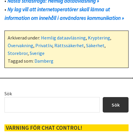
•
Nästa stridsfråga: Hemlig dataavläsning »
•
Ny lag vill att internetoperatörer skall lämna ut
information om innehåll i användares kommunikation »
Arkiverad under:
Hemlig dataavläsning
,
Kryptering
,
Övervakning
,
Privatliv
,
Rättssäkerhet
,
Säkerhet
,
Storebror
,
Sverige
Taggad som:
Damberg
Primärt
Sök
sidofält
Sök
VARNING FÖR CHAT CONTROL!