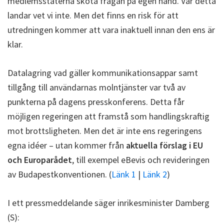
medlemsstaterna sköta frågan på egen hand. Var detta
landar vet vi inte. Men det finns en risk för att
utredningen kommer att vara inaktuell innan den ens är
klar.
Datalagring vad gäller kommunikationsappar samt
tillgång till användarnas molntjänster var två av
punkterna på dagens presskonferens. Detta får
möjligen regeringen att framstå som handlingskraftig
mot brottsligheten. Men det är inte ens regeringens
egna idéer – utan kommer från
aktuella förslag i EU
och Europarådet
, till exempel eBevis och revideringen
av Budapestkonventionen. (
Länk 1
|
Länk 2
)
I ett pressmeddelande säger inrikesminister Damberg
(S):