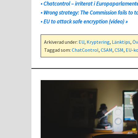
• Chatcontrol – irriterat i Europaparlamente
• Wrong strategy: The Commission fails to ta
• EU to attack safe encryption (video) »
Arkiverad under:
EU
,
Kryptering
,
Länktips
,
Öv
Taggad som:
ChatControl
,
CSAM
,
CSM
,
EU-k