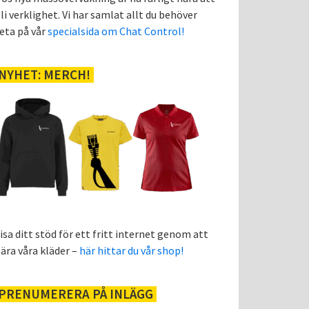
li verklighet. Vi har samlat allt du behöver
eta på vår
specialsida om Chat Control!
NYHET: MERCH!
isa ditt stöd för ett fritt internet genom att
ära våra kläder –
här hittar du vår shop!
PRENUMERERA PÅ INLÄGG