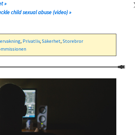
X
t »
ckle child sexual abuse (video) »
ervakning
,
Privatliv
,
Säkerhet
,
Storebror
ommissionen