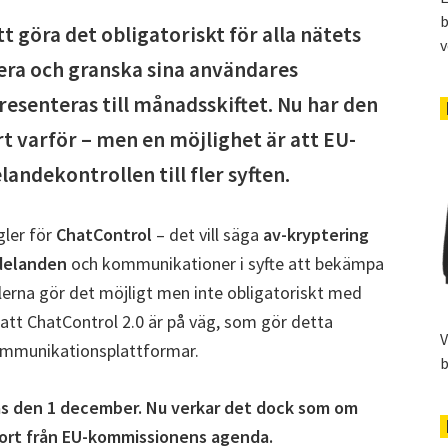
b
göra det obligatoriskt för alla nätets
v
era och granska sina användares
esenteras till månadsskiftet. Nu har den
rt varför – men en möjlighet är att EU-
ndekontrollen till fler syften.
gler för
ChatControl
– det vill säga
av-kryptering
delanden
och kommunikationer i syfte att bekämpa
lerna gör det möjligt men inte obligatoriskt med
tt ChatControl 2.0 är på väg, som gör detta
V
ommunikationsplattformar.
b
ras den 1 december. Nu verkar det dock som om
ts bort från EU-kommissionens agenda.