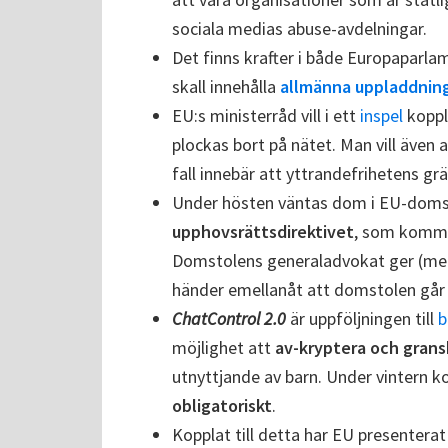
sociala medias abuse-avdelningar.
Det finns krafter i både Europaparla
skall innehålla
allmänna uppladdning
EU:s ministerråd vill i ett
inspel
koppla
plockas bort på nätet. Man vill även 
fall innebär att yttrandefrihetens grä
Under hösten väntas dom i EU-doms
upphovsrättsdirektivet
, som komme
Domstolens generaladvokat ger (med vi
händer emellanåt att domstolen går
ChatControl 2.0
är uppföljningen till
b
möjlighet att
av-kryptera och gran
utnyttjande av barn. Under vintern
obligatoriskt
.
Kopplat till detta har EU presenterat