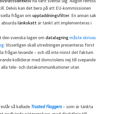
ovsrättsdirektiv
ha varit svensk lag. Någon remiss
 till. Delvis kan det bero på att EU-kommissionen
rsiella frågan om
uppladdningsfilter
. En annan sak
ts absurda
länkskatt
är tänkt att implementeras i
tt den svenska lagen om
datalagring
måste skrivas
ng
. Visserligen skall utredningen presenteras först
ålla frågan levande – och då inte minst det faktum
arande kolliderar med domstolens nej till svepande
 alla tele- och datakommunikationer utan
eslår så kallade
Trusted Flaggers
– som är tänkta
gt godkända nätgranskare, med direktlinje till