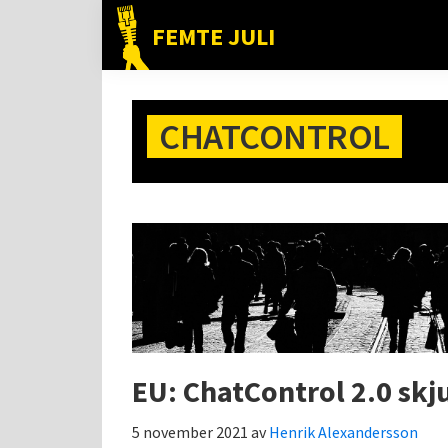
Hoppa
Hoppa
Hoppa
FEMTE JULI
till
till
till
Nätet
huvudnavigering
huvudinnehåll
det
till
primära
folket!
CHATCONTROL
sidofältet
EU: ChatControl 2.0 skj
5 november 2021
av
Henrik Alexandersson