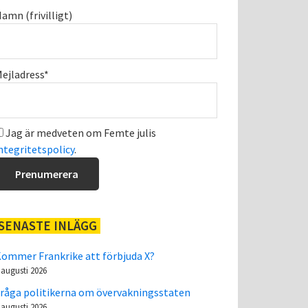
amn (frivilligt)
ejladress*
Jag är medveten om Femte julis
ntegritetspolicy
.
SENASTE INLÄGG
ommer Frankrike att förbjuda X?
 augusti 2026
råga politikerna om övervakningsstaten
 augusti 2026