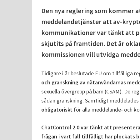
Den nya reglering som kommer att 
meddelandetjänster att av-krypt
kommunikationer var tänkt att pr
skjutits på framtiden. Det är okla
kommissionen vill utvidga meddela
Tidigare i år beslutade EU om tillfälliga re
och granskning av nätanvändarnas med
sexuella övergrepp på barn (CSAM). De reg
sådan granskning. Samtidigt meddelades a
obligatoriskt
för alla meddelande- och k
ChatControl 2.0 var tänkt att presente
frågan i vart fall tillfälligt har plocka