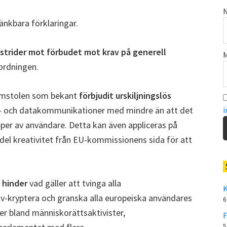
N
tänkbara förklaringar.
strider mot förbudet mot krav på generell
M
rordningen.
domstolen som bekant
förbjudit urskiljningslös
- och datakommunikationer med mindre än att det
i
pper av användare. Detta kan även appliceras på
del kreativitet från EU-kommissionens sida för att
 hinder
vad gäller att tvinga alla
K
av-kryptera och granska alla europeiska användares
6
er bland människorättsaktivister,
F
5