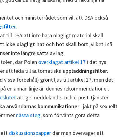
mentet och ministerrådet som vill att DSA också
sfilter
.
t till DSA att inte bara olagligt material skall
att
icke olagligt hat och hot skall bort
, vilket i så
nser inte längre sätts av lag.
tolen, där Polen
överklagat artikel 17
i det nya
r att leda till automatiska
uppladdningsfilter
.
ssa förbehåll) grönt ljus till artikel 17, men det
 på en annan linje än dennes rekommendationer.
eslutet
att ge meddelande- och e-post-tjänster
ska användarnas kommunikationer
i jakt på sexuellt
 kommer
nästa steg
, som förvänts göra detta
 ett
diskussionspapper
där man överväger att