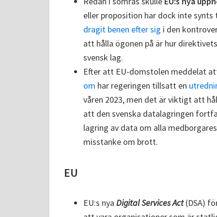
Redan i somras skulle
EU:s nya upph
eller proposition har dock inte synts
dragit benen efter sig
i den kontrove
att hålla ögonen på är hur direktive
svensk lag.
Efter att EU-domstolen meddelat a
om
har regeringen tillsatt en
utredni
våren 2023, men det är viktigt att h
att den svenska datalagringen fortf
lagring av data om alla medborgares
misstanke om brott.
EU
EU:s nya
Digital Services Act
(DSA) för
att vara organisationer som är statli