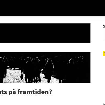
uts på framtiden?
E