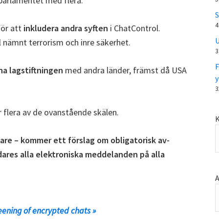
parlamentet med flera.
S
4
för att
inkludera andra syften
i ChatControl.
U
 nämnt terrorism och inre säkerhet.
3
F
a lagstiftningen
med andra länder, främst då USA
y
3
r flera av de ovanstående skälen.
K
enare – kommer ett förslag om obligatorisk av-
dares alla elektroniska meddelanden på alla
A
ening of encrypted chats »