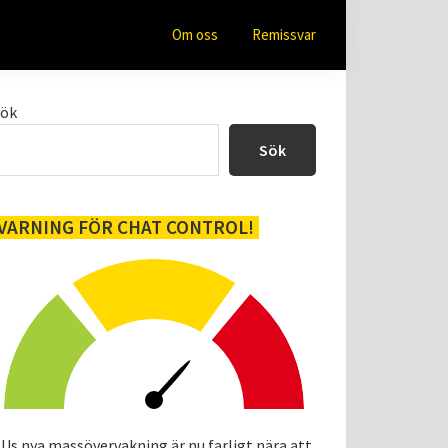
Om oss
Remissvar
Primärt
Sök
sidofält
Sök
VARNING FÖR CHAT CONTROL!
Us nya massövervakning är nu farligt nära att