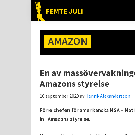
Hoppa
Hoppa
Hoppa
FEMTE JULI
till
till
till
Nätet
huvudnavigering
huvudinnehåll
det
till
primära
folket!
AMAZON
sidofältet
En av massövervakningen
Amazons styrelse
10 september 2020
av
Henrik Alexandersson
Förre chefen för amerikanska NSA – Nati
in i Amazons styrelse.