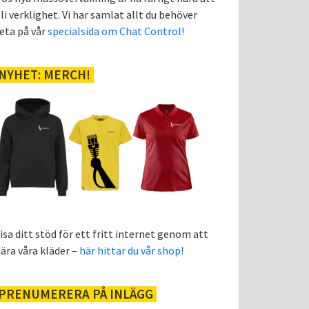
li verklighet. Vi har samlat allt du behöver
eta på vår
specialsida om Chat Control!
NYHET: MERCH!
isa ditt stöd för ett fritt internet genom att
ära våra kläder –
här hittar du vår shop!
PRENUMERERA PÅ INLÄGG