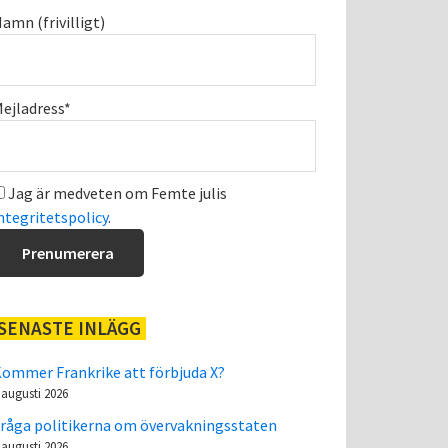
amn (frivilligt)
ejladress*
Jag är medveten om Femte julis
ntegritetspolicy
.
SENASTE INLÄGG
ommer Frankrike att förbjuda X?
 augusti 2026
råga politikerna om övervakningsstaten
 augusti 2026