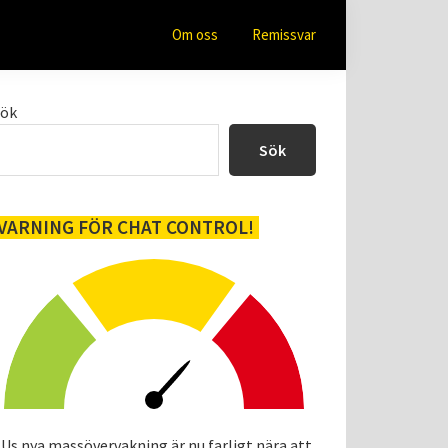
Om oss
Remissvar
Primärt
Sök
sidofält
Sök
VARNING FÖR CHAT CONTROL!
Us nya massövervakning är nu farligt nära att