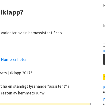
N
ulklapp?
M
 varianter av sin hemassistent Echo.
i
a Home-enheter
.
rets julklapp 2017?
tt ha en ständigt lyssnande ”assistent” i
K
 resten av hemmets rum?
6
F
5