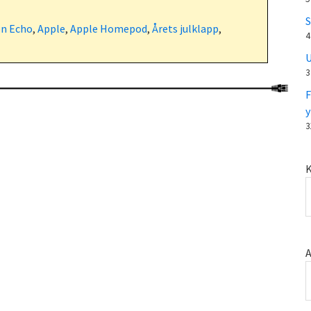
S
n Echo
,
Apple
,
Apple Homepod
,
Årets julklapp
,
4
U
3
F
y
3
K
A