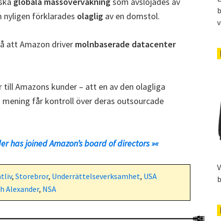
nska
globala massövervakning
som avslöjades av
b
 nyligen förklarades
olaglig
av en domstol.
v
å att Amazon driver
molnbaserade datacenter
r till Amazons kunder – att en av den olagliga
 mening får kontroll över deras outsourcade
er has joined Amazon’s board of directors »«
V
tliv
,
Storebror
,
Underrättelseverksamhet
,
USA
b
h Alexander
,
NSA