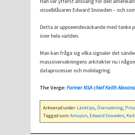
Han var ytterst ansvarig för den amerika
visselblåsaren Edward Snowden – och som
Detta är uppseendeväckande med tanke p
över hela världen.
Man kan fråga sig vilka signaler det sände
massövervakningens arkitekter nu i någon
dataprocesser och molnlagring.
The Verge:
Former NSA chief Keith Alexand
Arkiverad under:
Länktips
,
Övervakning
,
Priva
Taggad som:
Amazon
,
Edward Snowden
,
Keit