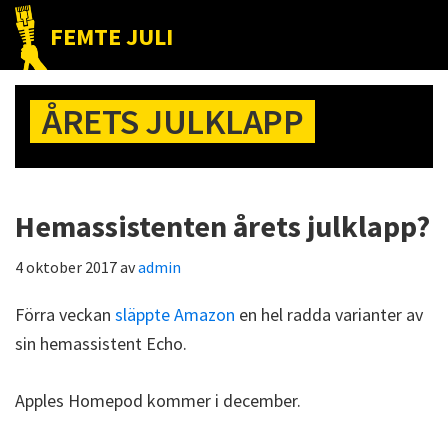
Hoppa
Hoppa
Hoppa
FEMTE JULI
till
till
till
Nätet
huvudnavigering
huvudinnehåll
det
till
primära
ÅRETS JULKLAPP
folket!
sidofältet
Hemassistenten årets julklapp?
4 oktober 2017
av
admin
Förra veckan
släppte Amazon
en hel radda varianter av
sin hemassistent Echo.
Apples Homepod kommer i december.