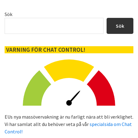
Primärt
Sök
sidofält
Sök
VARNING FÖR CHAT CONTROL!
EUs nya massövervakning är nu farligt nära att bli verklighet.
Vi har samlat allt du behöver veta på vår
specialsida om Chat
Control!