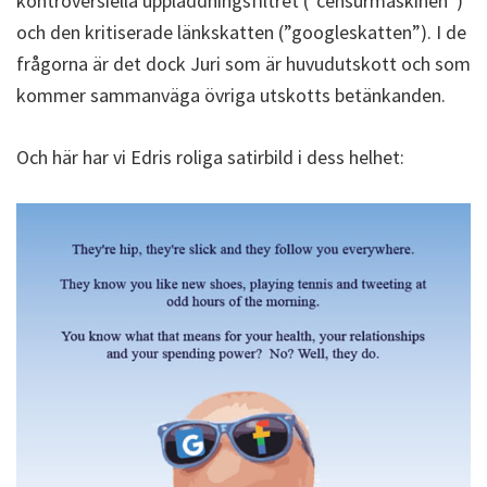
kontroversiella uppladdningsfiltret (”censurmaskinen”)
och den kritiserade länkskatten (”googleskatten”). I de
frågorna är det dock Juri som är huvudutskott och som
kommer sammanväga övriga utskotts betänkanden.
Och här har vi Edris roliga satirbild i dess helhet: