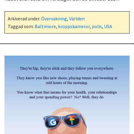
Arkiverad under:
Övervakning
,
Världen
Taggad som:
Baltimore
,
kroppskameror
,
polis
,
USA