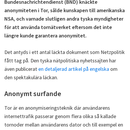
Bundesnachrichtendienst (BND) knäckte
anonymiteten i Tor, sålde kunskapen till amerikanska
NSA, och varnade slutligen andra tyska myndigheter
för att använda tornätverket eftersom det inte
längre kunde garantera anonymitet.
Det antyds i ett antal läckta dokument som Netzpolitik
fått tag på. Den tyska nätpolitiska nyhetssajten har
även publicerat
en detaljerad artikel på engelska
om
den spektakulära läckan.
Anonymt surfande
Tor är en anonymiseringsteknik där användarens
internettrafik passerar genom flera olika så kallade
tornoder mellan användarens dator och till exempel en