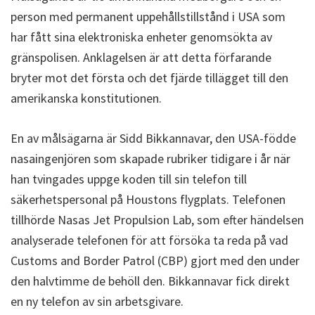
person med permanent uppehållstillstånd i USA som
har fått sina elektroniska enheter genomsökta av
gränspolisen. Anklagelsen är att detta förfarande
bryter mot det första och det fjärde tillägget till den
amerikanska konstitutionen.
En av målsägarna är Sidd Bikkannavar, den USA-födde
nasaingenjören som skapade rubriker tidigare i år när
han tvingades uppge koden till sin telefon till
säkerhetspersonal på Houstons flygplats. Telefonen
tillhörde Nasas Jet Propulsion Lab, som efter händelsen
analyserade telefonen för att försöka ta reda på vad
Customs and Border Patrol (CBP) gjort med den under
den halvtimme de behöll den. Bikkannavar fick direkt
en ny telefon av sin arbetsgivare.