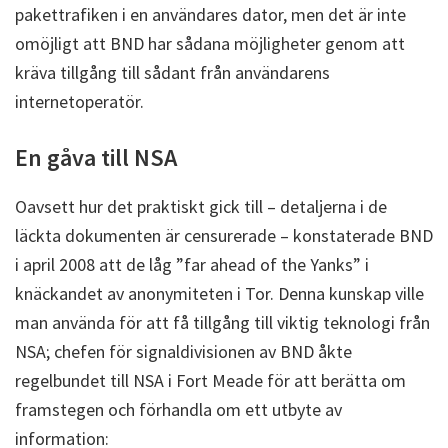
pakettrafiken i en användares dator, men det är inte
omöjligt att BND har sådana möjligheter genom att
kräva tillgång till sådant från användarens
internetoperatör.
En gåva till NSA
Oavsett hur det praktiskt gick till – detaljerna i de
läckta dokumenten är censurerade – konstaterade BND
i april 2008 att de låg ”far ahead of the Yanks” i
knäckandet av anonymiteten i Tor. Denna kunskap ville
man använda för att få tillgång till viktig teknologi från
NSA; chefen för signaldivisionen av BND åkte
regelbundet till NSA i Fort Meade för att berätta om
framstegen och förhandla om ett utbyte av
information: