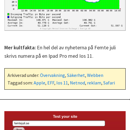
Mer kultfakta:
En hel del av nyheterna på Femte juli
skrivs numera på en Ipad Pro med Ios 11.
Arkiverad under:
Övervakning
,
Säkerhet
,
Webben
Taggad som:
Apple
,
EFF
,
Ios 11
,
Netnod
,
reklam
,
Safari