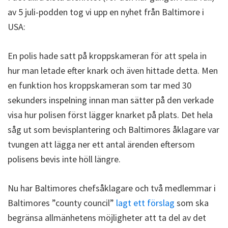
av 5 juli-podden tog vi upp en nyhet från Baltimore i
USA:
En polis hade satt på kroppskameran för att spela in
hur man letade efter knark och även hittade detta. Men
en funktion hos kroppskameran som tar med 30
sekunders inspelning innan man sätter på den verkade
visa hur polisen först lägger knarket på plats. Det hela
såg ut som bevisplantering och Baltimores åklagare var
tvungen att lägga ner ett antal ärenden eftersom
polisens bevis inte höll längre.
Nu har Baltimores chefsåklagare och två medlemmar i
Baltimores ”county council”
lagt ett förslag
som ska
begränsa allmänhetens möjligheter att ta del av det