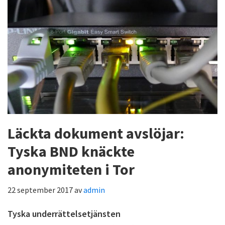
Läckta dokument avslöjar:
Tyska BND knäckte
anonymiteten i Tor
22 september 2017
av
admin
Tyska underrättelsetjänsten