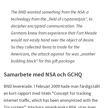
The BND wanted something from the NSA: a
technology from the „field of cryptanalysis“, to
decipher encrypted communication. The
Germans knew from experience that Fort Meade
would not easily hand over the object of desire.
So they collected items to trade for the
Americans, the attack against Tor was „another
building block“ for this gift package.
Samarbete med NSA och GCHQ
BND levererade. I februari 2009 hade man färdigställt
en kort rapport med titeln ”Concept for tracking
internet traffic, which has been anonymized with the
Tor system”. Inte bara amerikanska NSA, utan även