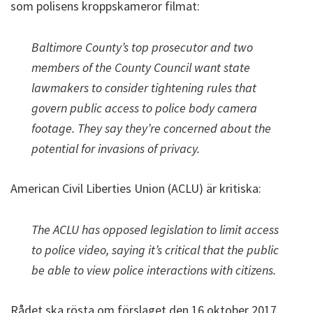
som polisens kroppskameror filmat:
Baltimore County’s top prosecutor and two
members of the County Council want state
lawmakers to consider tightening rules that
govern public access to police body camera
footage. They say they’re concerned about the
potential for invasions of privacy.
American Civil Liberties Union (ACLU) är kritiska:
The ACLU has opposed legislation to limit access
to police video, saying it’s critical that the public
be able to view police interactions with citizens.
Rådet ska rösta om förslaget den 16 oktober 2017.