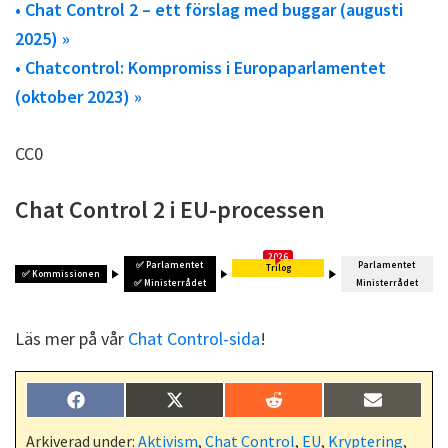
• Chat Control 2 – ett förslag med buggar (augusti
2025) »
• Chatcontrol: Kompromiss i Europaparlamentet
(oktober 2023) »
CC0
Chat Control 2 i EU-processen
✅
Parlamentet
Parlamentet
Trilog
✅
Kommissionen
✅
Ministerrådet
Ministerrådet
Läs mer på vår
Chat Control-sida
!
Dela
Dela
Dela
Dela
F
X
R
E
på
på
på
på
a
(
e
-
c
T
d
p
Arkiverad under:
Aktivism
,
Chat Control
,
EU
,
Kryptering
,