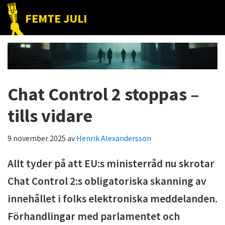
Hoppa
Hoppa
Hoppa
FEMTE JULI
till
till
till
Nätet
huvudnavigering
huvudinnehåll
det
till
primära
folket!
sidofältet
Chat Control 2 stoppas –
tills vidare
9 november 2025
av
Henrik Alexandersson
Allt tyder på att EU:s ministerråd nu skrotar
Chat Control 2:s obligatoriska skanning av
innehållet i folks elektroniska meddelanden.
Förhandlingar med parlamentet och