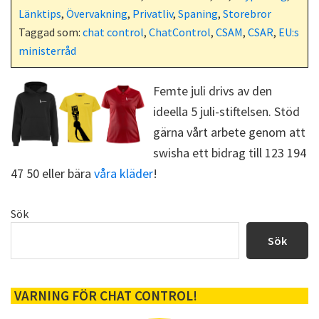
e
w
d
o
Länktips
,
Övervakning
,
Privatliv
,
Spaning
,
Storebror
b
i
i
s
o
t
t
t
Taggad som:
chat control
,
ChatControl
,
CSAM
,
CSAR
,
EU:s
o
t
ministerråd
k
e
r
)
Femte juli drivs av den
ideella 5 juli-stiftelsen. Stöd
gärna vårt arbete genom att
swisha ett bidrag till 123 194
47 50 eller bära
våra kläder
!
Primärt
Sök
sidofält
Sök
VARNING FÖR CHAT CONTROL!