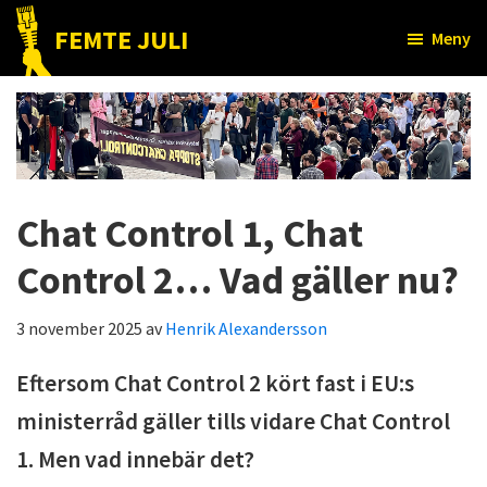
Hoppa
Hoppa
FEMTE JULI
Meny
till
till
Nätet
huvudinnehåll
det
till
primära
folket!
sidofältet
Chat Control 1, Chat
Control 2… Vad gäller nu?
3 november 2025
av
Henrik Alexandersson
Eftersom Chat Control 2 kört fast i EU:s
ministerråd gäller tills vidare Chat Control
1. Men vad innebär det?