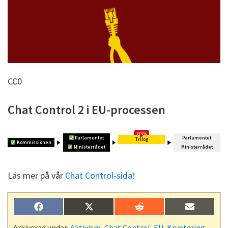
CC0
Chat Control 2 i EU-processen
Parlamentet
Parlamentet
Trilog
Kommissionen
Ministerrådet
Ministerrådet
Läs mer på vår
Chat Control-sida
!
Dela
Dela
Dela
Dela
F
X
R
E
på
på
på
på
a
(
e
-
c
T
d
p
Arkiverad under:
Aktivism
,
Chat Control
,
EU
,
Kryptering
,