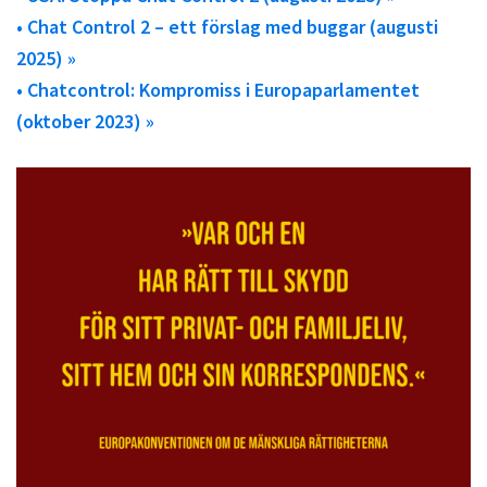
• Chat Control 2 – ett förslag med buggar (augusti
2025) »
• Chatcontrol: Kompromiss i Europaparlamentet
(oktober 2023) »