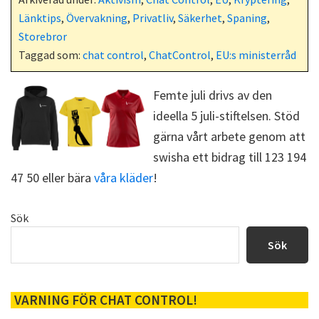
e
w
d
o
Länktips
,
Övervakning
,
Privatliv
,
Säkerhet
,
Spaning
,
b
i
i
s
o
t
t
t
Storebror
o
t
Taggad som:
chat control
,
ChatControl
,
EU:s ministerråd
k
e
r
)
Femte juli drivs av den
ideella 5 juli-stiftelsen. Stöd
gärna vårt arbete genom att
swisha ett bidrag till 123 194
47 50 eller bära
våra kläder
!
Primärt
Sök
sidofält
Sök
VARNING FÖR CHAT CONTROL!