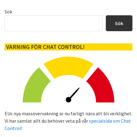
Primärt
Sök
sidofält
Sök
VARNING FÖR CHAT CONTROL!
EUs nya massövervakning är nu farligt nära att bli verklighet.
Vi har samlat allt du behöver veta på vår
specialsida om Chat
Control!