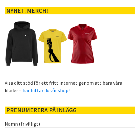
NYHET: MERCH!
Visa ditt stöd för ett fritt internet genom att bära våra
kläder –
här hittar du vår shop!
PRENUMERERA PÅ INLÄGG
Namn (frivilligt)