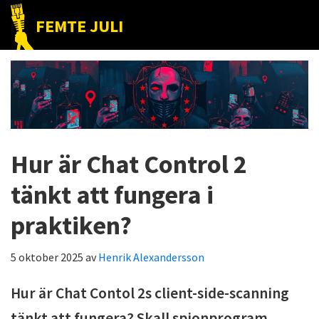
Hoppa
Hoppa
Hoppa
FEMTE JULI
till
till
till
Nätet
huvudnavigering
huvudinnehåll
det
till
primära
folket!
sidofältet
Hur är Chat Control 2
tänkt att fungera i
praktiken?
5 oktober 2025
av
Henrik Alexandersson
Hur är Chat Contol 2s client-side-scanning
tänkt att fungera? Skall spionprogram