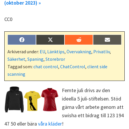
(oktober 2023) »
CC0
Dela
Dela
Dela
Dela
F
X
R
E
på
på
på
på
a
(
e
-
c
T
d
p
Arkiverad under:
EU
,
Länktips
,
Övervakning
,
Privatliv
,
e
w
d
o
Säkerhet
,
Spaning
,
Storebror
b
i
i
s
o
t
t
t
Taggad som:
chat control
,
ChatControl
,
client side
o
t
scanning
k
e
r
)
Femte juli drivs av den
ideella 5 juli-stiftelsen. Stöd
gärna vårt arbete genom att
swisha ett bidrag till 123 194
47 50 eller bära
våra kläder
!