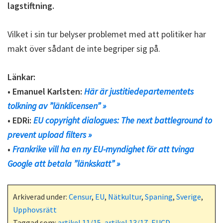
lagstiftning.
Vilket i sin tur belyser problemet med att politiker har
makt över sådant de inte begriper sig på.
Länkar:
• Emanuel Karlsten:
Här är justitiedepartementets
tolkning av ”länklicensen” »
• EDRi:
EU copyright dialogues: The next battleground to
prevent upload filters »
•
Frankrike vill ha en ny EU-myndighet för att tvinga
Google att betala ”länkskatt” »
Arkiverad under:
Censur
,
EU
,
Nätkultur
,
Spaning
,
Sverige
,
Upphovsrätt
Taggad som:
artikel 11/15
,
artikel 13/17
,
EUCD
,