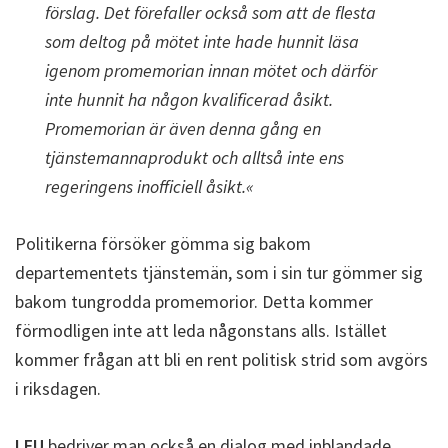
förslag. Det förefaller också som att de flesta
som deltog på mötet inte hade hunnit läsa
igenom promemorian innan mötet och därför
inte hunnit ha någon kvalificerad åsikt.
Promemorian är även denna gång en
tjänstemannaprodukt och alltså inte ens
regeringens inofficiell åsikt.«
Politikerna försöker gömma sig bakom
departementets tjänstemän, som i sin tur gömmer sig
bakom tungrodda promemorior. Detta kommer
förmodligen inte att leda någonstans alls. Istället
kommer frågan att bli en rent politisk strid som avgörs
i riksdagen.
I EU
bedriver man också en dialog med inblandade