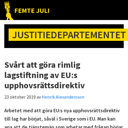
Hoppa
Hoppa
Hoppa
FEMTE JULI
till
till
till
Nätet
huvudnavigering
huvudinnehåll
det
till
primära
JUSTITIEDEPARTEMENTET
folket!
sidofältet
Svårt att göra rimlig
lagstiftning av EU:s
upphovsrättsdirektiv
23 oktober 2019
av
Henrik Alexandersson
Arbetet med att göra EU:s nya upphovsrättsdirektiv
till lag har börjat, såväl i Sverige som i EU. Man kan
ana att de tjänstemän som arbetar med frågan börjar