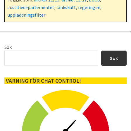
Justitiedepartementet
,
länkskatt
,
regeringen
,
uppladdningsfilter
Primärt
Sök
sidofält
Sök
VARNING FÖR CHAT CONTROL!