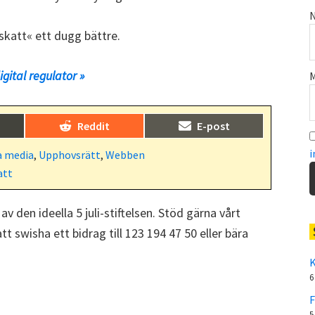
N
kskatt« ett dugg bättre.
gital regulator »
M
Dela
Dela
)
Reddit
E-post
på
på
i
a media
,
Upphovsrätt
,
Webben
att
 av den ideella 5 juli-stiftelsen. Stöd gärna vårt
t swisha ett bidrag till 123 194 47 50 eller bära
K
6
F
5