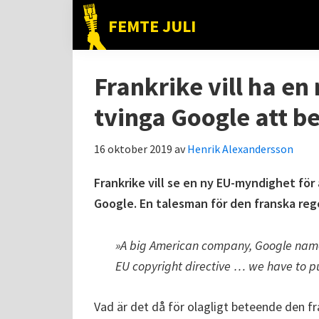
Hoppa
Hoppa
Hoppa
FEMTE JULI
till
till
till
Nätet
huvudnavigering
huvudinnehåll
det
till
primära
Frankrike vill ha en
folket!
sidofältet
tvinga Google att b
16 oktober 2019
av
Henrik Alexandersson
Frankrike vill se en ny EU-myndighet för 
Google. En talesman för den franska reg
»A big American company, Google name
EU copyright directive … we have to put
Vad är det då för olagligt beteende den f