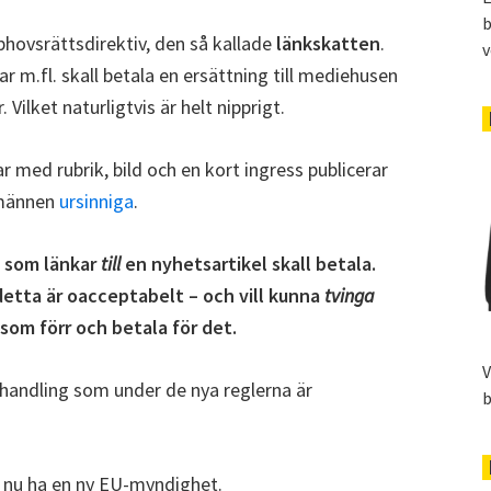
b
phovsrättsdirektiv, den så kallade
länkskatten
.
v
r m.fl. skall betala en ersättning till mediehusen
ilket naturligtvis är helt nipprigt.
ar med rubrik, bild och en kort ingress publicerar
nsmännen
ursinniga
.
n som länkar
till
en nyhetsartikel skall betala.
etta är oacceptabelt – och vill kunna
tvinga
som förr och betala för det.
V
n handling som under de nya reglerna är
b
e nu ha en ny EU-myndighet.