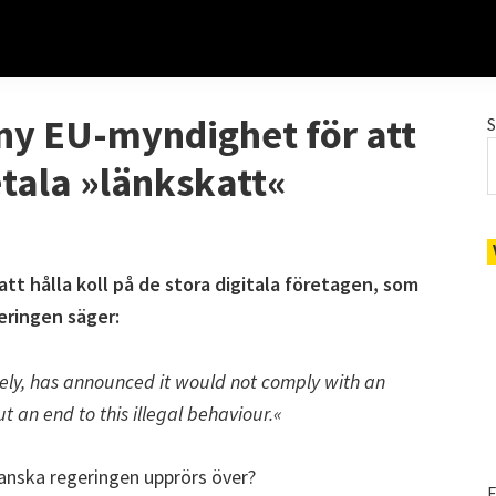
 ny EU-myndighet för att
etala »länkskatt«
att hålla koll på de stora digitala företagen, som
eringen säger:
ly, has announced it would not comply with an
 an end to this illegal behaviour.«
ranska regeringen upprörs över?
E