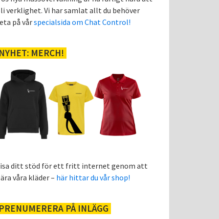
li verklighet. Vi har samlat allt du behöver
eta på vår
specialsida om Chat Control!
NYHET: MERCH!
isa ditt stöd för ett fritt internet genom att
ära våra kläder –
här hittar du vår shop!
PRENUMERERA PÅ INLÄGG