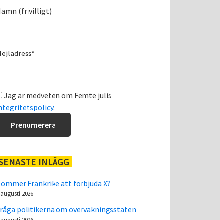
amn (frivilligt)
ejladress*
Jag är medveten om Femte julis
ntegritetspolicy
.
SENASTE INLÄGG
ommer Frankrike att förbjuda X?
 augusti 2026
råga politikerna om övervakningsstaten
 augusti 2026