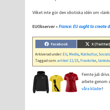
Vilket inte gör den idiotiska idén om »län
EUObserver »
France: EU ought to create di
Dela
Dela
Facebook
X (Twitter
på
på
Arkiverad under:
EU
,
Media
,
Nätkultur
,
Social
Taggad som:
artikel 11/15
,
Frankrike
,
länksk
Femte juli drivs
arbete genom at
våra kläder
!