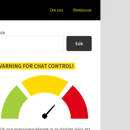
Om oss
Remissvar
Primärt
Sök
sidofält
Sök
VARNING FÖR CHAT CONTROL!
Us nya massövervakning är nu farligt nära att