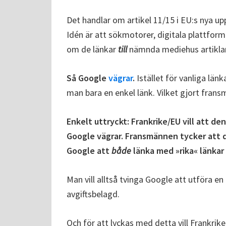
Det handlar om artikel 11/15 i EU:s nya up
Idén är att sökmotorer, digitala plattforma
om de länkar
till
nämnda mediehus artiklar. V
Så Google
vägrar
.
Istället för vanliga länk
man bara en enkel länk. Vilket gjort fra
Enkelt uttryckt: Frankrike/EU vill att de
Google vägrar. Fransmännen tycker att d
Google att
både
länka med »rika« länkar 
Man vill alltså tvinga Google att utföra e
avgiftsbelagd.
Och för att lyckas med detta vill Frankrik