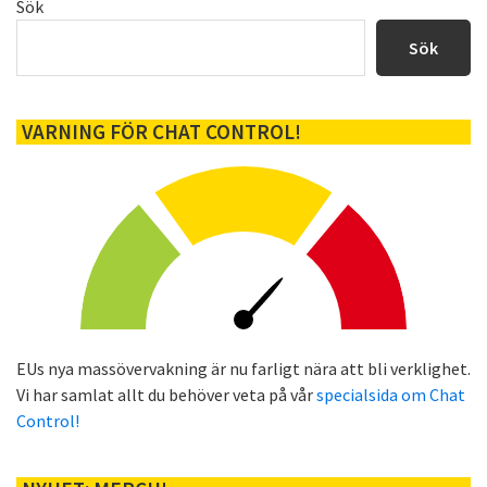
Primärt
Sök
sidofält
Sök
VARNING FÖR CHAT CONTROL!
EUs nya massövervakning är nu farligt nära att bli verklighet.
Vi har samlat allt du behöver veta på vår
specialsida om Chat
Control!