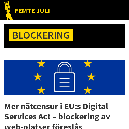
Hoppa
Hoppa
Hoppa
FEMTE JULI
till
till
till
Nätet
huvudnavigering
huvudinnehåll
det
till
primära
BLOCKERING
folket!
sidofältet
Mer nätcensur i EU:s Digital
Services Act – blockering av
web-platser föreslås