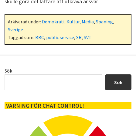
skulle göra det lättare att utkräva ansvar.
Arkiverad under:
Demokrati
,
Kultur
,
Media
,
Spaning
,
Sverige
Taggad som:
BBC
,
public service
,
SR
,
SVT
Primärt
Sök
sidofält
Sök
VARNING FÖR CHAT CONTROL!