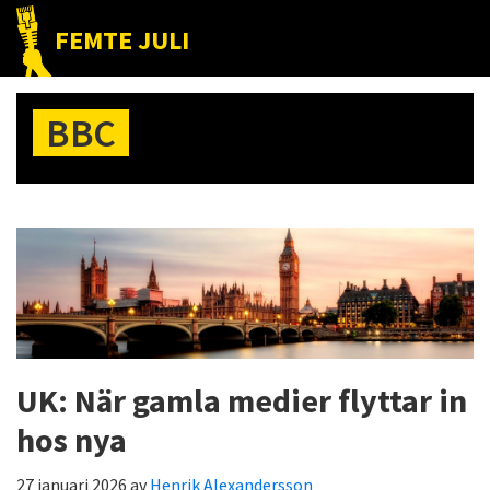
Hoppa
Hoppa
Hoppa
FEMTE JULI
till
till
till
Nätet
huvudnavigering
huvudinnehåll
det
till
primära
BBC
folket!
sidofältet
UK: När gamla medier flyttar in
hos nya
27 januari 2026
av
Henrik Alexandersson