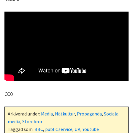
CC0
Arkiverad under:
Media
,
Nätkultur
,
Propaganda
,
Sociala
media
,
Storebror
Taggad som:
BBC
,
public service
,
UK
,
Youtube