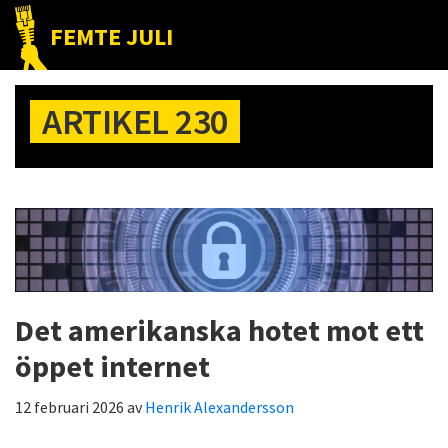
Hoppa
Hoppa
Hoppa
FEMTE JULI
till
till
till
Nätet
huvudnavigering
huvudinnehåll
det
till
primära
ARTIKEL 230
folket!
sidofältet
Det amerikanska hotet mot ett
öppet internet
12 februari 2026
av
Henrik Alexandersson