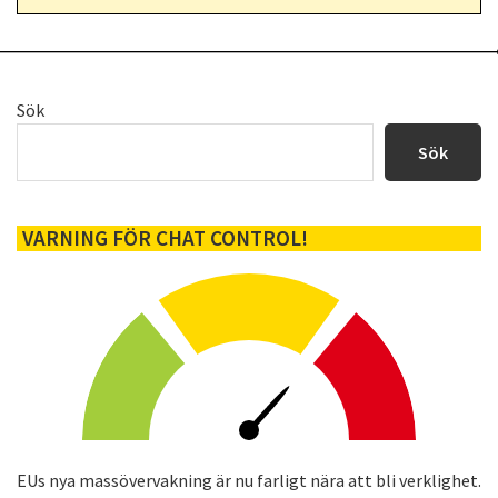
Primärt
Sök
sidofält
Sök
VARNING FÖR CHAT CONTROL!
EUs nya massövervakning är nu farligt nära att bli verklighet.