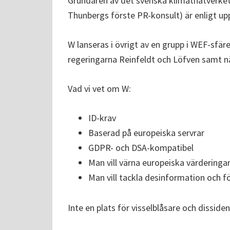
Grundaren av det svenska klimatnätverke
Thunbergs förste PR-konsult) är enligt uppg
W lanseras i övrigt av en grupp i WEF-sfä
regeringarna Reinfeldt och Löfven samt någ
Vad vi vet om W:
ID-krav
Baserad på europeiska servrar
GDPR- och DSA-kompatibel
Man vill värna europeiska värderinga
Man vill tackla desinformation och f
Inte en plats för visselblåsare och disside