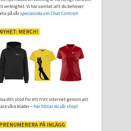
li verklighet. Vi har samlat allt du behöver
eta på vår
specialsida om Chat Control!
NYHET: MERCH!
isa ditt stöd för ett fritt internet genom att
ära våra kläder –
här hittar du vår shop!
PRENUMERERA PÅ INLÄGG