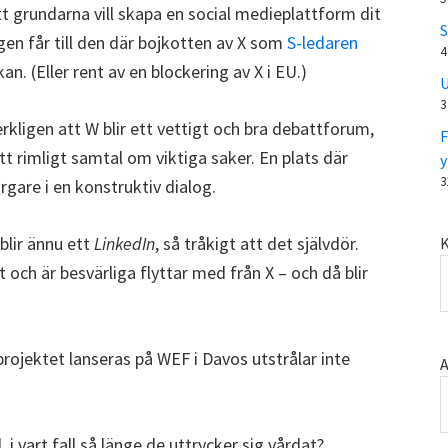
tt grundarna vill skapa en social medieplattform dit
S
igen får till den där bojkotten av X som
S-ledaren
4
an. (Eller rent av en blockering av X i EU.)
U
3
rkligen att W blir ett vettigt och bra debattforum,
F
tt rimligt samtal om viktiga saker. En plats där
y
3
re i en konstruktiv dialog.
blir ännu ett
LinkedIn
, så tråkigt att det självdör.
K
t och är besvärliga flyttar med från X – och då blir
rojektet lanseras på WEF i Davos utstrålar inte
A
i vart fall så länge de uttrycker sig vårdat?