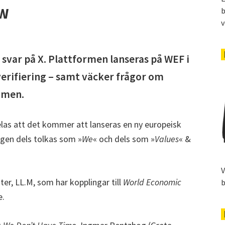
 W
b
v
svar på X. Plattformen lanseras på WEF i
verifiering – samt väcker frågor om
mmen.
as att det kommer att lanseras en ny europeisk
ligen dels tolkas som »
We
« och dels som »
Values
« &
V
iter, LL.M, som har kopplingar till
World Economic
b
e.