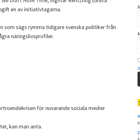
t
We Don’t Have Tim
e, Ingmar Rentzhog (Greta
N
ift en av initiativtagarna.
ren som sägs rymma tidigare svenska politiker från
M
ra näringslivsprofiler.
i
r
örtroendekrisen för nuvarande sociala medier
K
6
nter, kan man anta.
F
5