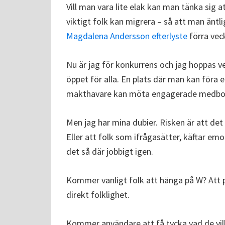
Vill man vara lite elak kan man tänka sig a
viktigt folk kan migrera – så att man äntl
Magdalena Andersson efterlyste
förra veck
Nu är jag för konkurrens och jag hoppas ve
öppet för alla. En plats där man kan föra e
makthavare kan möta engagerade medborga
Men jag har mina dubier. Risken är att det 
Eller att folk som ifrågasätter, käftar emo
det så där jobbigt igen.
Kommer vanligt folk att hänga på W? Att p
direkt folklighet.
Kommer användare att få tycka vad de vill, 