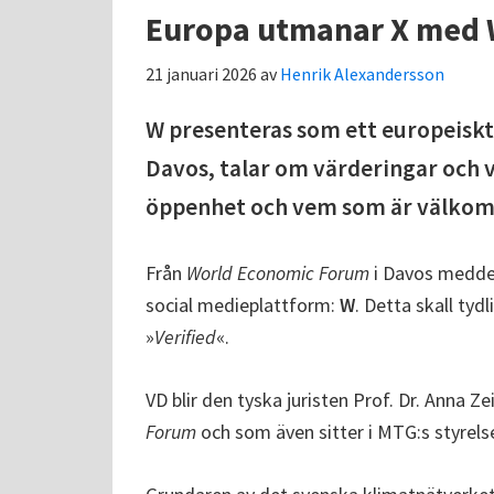
Europa utmanar X med
21 januari 2026
av
Henrik Alexandersson
W presenteras som ett europeiskt 
Davos, talar om värderingar och 
öppenhet och vem som är välko
Från
World Economic Forum
i Davos meddel
social medieplattform:
W
. Detta skall tyd
»
Verified
«.
VD blir den tyska juristen Prof. Dr. Anna Ze
Forum
och som även sitter i MTG:s styrels