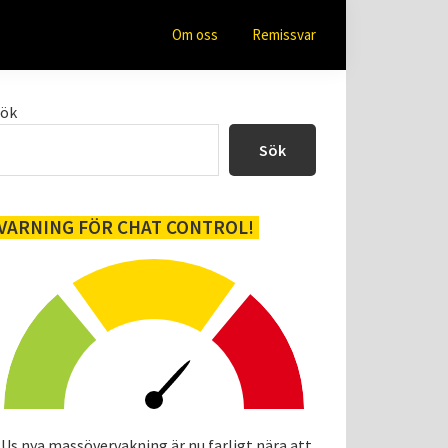
Om oss
Remissvar
Primärt
Sök
sidofält
Sök
VARNING FÖR CHAT CONTROL!
Us nya massövervakning är nu farligt nära att