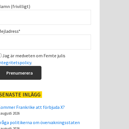
amn (frivilligt)
ejladress*
Jag är medveten om Femte julis
ntegritetspolicy
.
SENASTE INLÄGG
ommer Frankrike att förbjuda X?
 augusti 2026
råga politikerna om övervakningsstaten
 augusti 2026