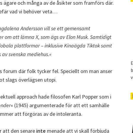
ess ägare och många av de åsikter som framförs där.
gefär vad vi behöver veta…
gdalena Andersson vill se ett gemensamt
er om att lämna X, som ägs av Elon Musk. Samtidigt
lobala plattformar – inklusive Kinaägda Tiktok samt
s av svenska mediehus.«
E
b
ns forum där folk tycker fel. Speciellt om man anser
v
got slags överlägsen utopi.
tellektuell approach hade filosofen Karl Popper som i
ender
« (1945) argumenterade för att ett samhälle
mmer att förgöras av de intoleranta.
r att den senare
inte
menade att vi skall förbjuda