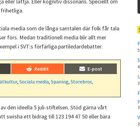
ller lättja. Eller kognitiv dissonans. Speciellt om
frihetliga.
ociala media som de långa samtalen där folk får tala
er förs. Medan traditionell media blir allt mer
F
exempel i SVT:s förfärliga partiledardebatter.
5
S
4
Dela
Dela
)
Reddit
E-post
på
på
U
ätkultur
,
Sociala media
,
Spaning
,
Storebror
,
3
F
y
 av den ideella 5 juli-stiftelsen. Stöd gärna vårt
3
t swisha ett bidrag till 123 194 47 50 eller bära
V
2