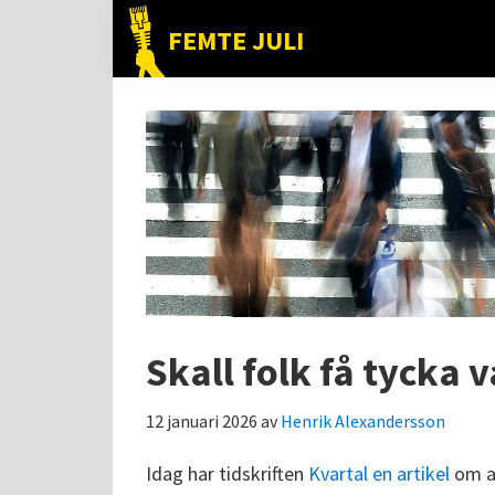
Hoppa
Hoppa
Hoppa
FEMTE JULI
till
till
till
Nätet
huvudnavigering
huvudinnehåll
det
till
primära
folket!
sidofältet
Skall folk få tycka v
12 januari 2026
av
Henrik Alexandersson
Idag har tidskriften
Kvartal en artikel
om at