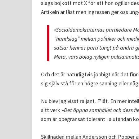
slags bojkott mot X för att hon ogillar d
Artikeln är låst men ingressen ger oss un
»Socialdemokraternas partiledare Ma
”handslag” mellan politiker och medi
satsar hennes parti tungt på andra g
Meta, vars bolag nyligen polisanmält
Och det är naturligtvis jobbigt när det fin
sig själv stå för en högre sanning eller nå
Nu blev jag visst raljant. F’låt. En mer in
sitt verk »
Det öppna samhället och dess fi
som är obegränsat tolerant i slutändan ko
Skillnaden mellan Andersson och Popper ä