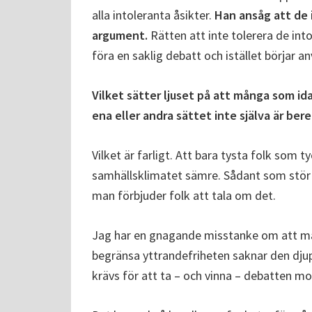
alla intoleranta åsikter.
Han ansåg att de 
argument.
Rätten att inte tolerera de int
föra en saklig debatt och istället börjar an
Vilket sätter ljuset på att många som id
ena eller andra sättet inte själva är ber
Vilket är farligt. Att bara tysta folk som t
samhällsklimatet sämre. Sådant som stör o
man förbjuder folk att tala om det.
Jag har en gnagande misstanke om att mång
begränsa yttrandefriheten saknar den dju
krävs för att ta – och vinna – debatten m