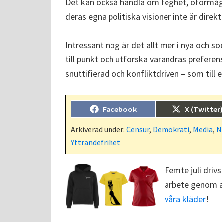
Det kan också handla om feghet, oförmåga e
deras egna politiska visioner inte är direkt 
Intressant nog är det allt mer i nya och s
till punkt och utforska varandras preferens
snuttifierad och konfliktdriven – som till 
Dela
Dela
Facebook
X (Twitter
på
på
Arkiverad under:
Censur
,
Demokrati
,
Media
,
N
Yttrandefrihet
Femte juli drivs
arbete genom at
våra kläder
!