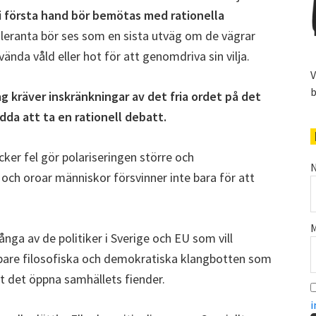
i första hand bör bemötas med rationella
oleranta bör ses som en sista utväg om de vägrar
vända våld eller hot för att genomdriva sin vilja.
V
b
ag kräver inskränkningar av det fria ordet på det
edda att ta en rationell debatt.
ycker fel gör polariseringen större och
N
ch oroar människor försvinner inte bara för att
M
a av de politiker i Sverige och EU som vill
pare filosofiska och demokratiska klangbotten som
ot det öppna samhällets fiender.
i