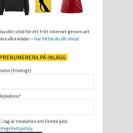
isa ditt stöd för ett fritt internet genom att
ära våra kläder –
här hittar du vår shop!
PRENUMERERA PÅ INLÄGG
amn (frivilligt)
ejladress*
Jag är medveten om Femte julis
ntegritetspolicy
.