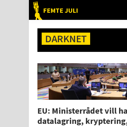
Hoppa
Hoppa
Hoppa
FEMTE JULI
till
till
till
Nätet
huvudnavigering
huvudinnehåll
det
till
primära
folket!
DARKNET
sidofältet
EU: Ministerrådet vill h
datalagring, kryptering