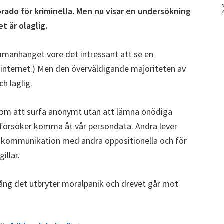
X
ado för kriminella. Men nu visar en undersökning
t är olaglig.
ammanhanget vore det intressant att se en
internet.) Men den överväldigande majoriteten av
ch laglig.
som att surfa anonymt utan att lämna onödiga
om försöker komma åt vår persondata. Andra lever
r kommunikation med andra oppositionella och för
illar.
ång det utbryter moralpanik och drevet går mot