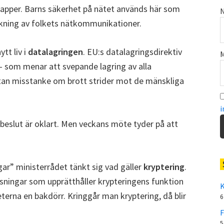
papper. Barns säkerhet på nätet används här som
N
ning av folkets nätkommunikationer.
ytt liv i
datalagringen
. EU:s datalagringsdirektiv
M
som menar att svepande lagring av alla
an misstanke om brott strider mot de mänskliga
i
beslut är oklart. Men veckans möte tyder på att
gar” ministerrådet tänkt sig vad gäller
kryptering
.
ningar som upprätthåller krypteringens funktion
K
terna en bakdörr. Kringgår man kryptering, då blir
6
F
5