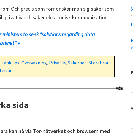
förr. Och precis som förr önskar man sig saker som
S
4
ll privatliv och säker elektronisk kommunikation.
U
3
or ministers to seek ”solutions regarding data
F
arknet” »
y
3
,
Länktips
,
Övervakning
,
Privatliv
,
Säkerhet
,
Storebror
terråd
K
ka sida
A
bara kan nå via Tor-nätverket och browsern med