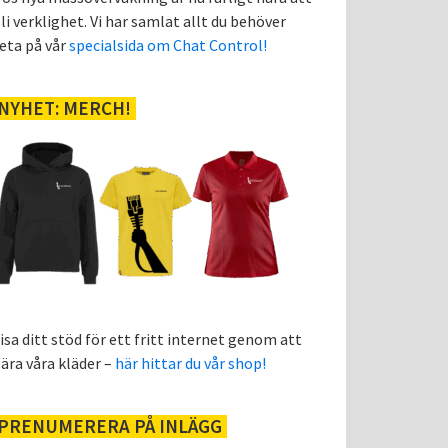
li verklighet. Vi har samlat allt du behöver
eta på vår
specialsida om Chat Control!
NYHET: MERCH!
isa ditt stöd för ett fritt internet genom att
ära våra kläder –
här hittar du vår shop!
PRENUMERERA PÅ INLÄGG