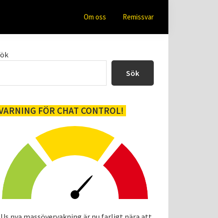
Om oss
Remissvar
Primärt
Sök
sidofält
Sök
VARNING FÖR CHAT CONTROL!
Us nya massövervakning är nu farligt nära att