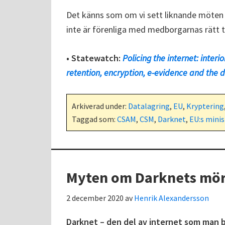
Det känns som om vi sett liknande möten 
inte är förenliga med medborgarnas rätt ti
• Statewatch:
Policing the internet: interi
retention, encryption, e-evidence and the d
Arkiverad under:
Datalagring
,
EU
,
Kryptering
Taggad som:
CSAM
,
CSM
,
Darknet
,
EU:s minis
Myten om Darknets mör
2 december 2020
av
Henrik Alexandersson
Darknet – den del av internet som man 