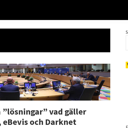
a ”lösningar” vad gäller
, eBevis och Darknet
E