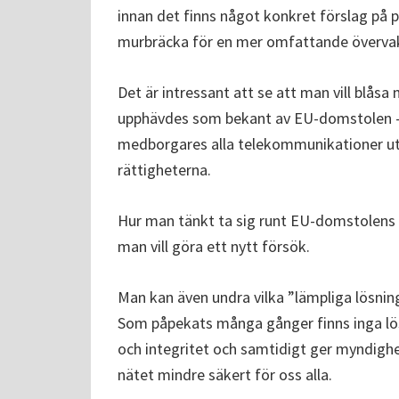
innan det finns något konkret förslag på 
murbräcka för en mer omfattande övervak
Det är intressant att se att man vill blåsa n
upphävdes som bekant av EU-domstolen – 
medborgares alla telekommunikationer ut
rättigheterna.
Hur man tänkt ta sig runt EU-domstolens 
man vill göra ett nytt försök.
Man kan även undra vilka ”lämpliga lösnin
Som påpekats många gånger finns inga lös
och integritet och samtidigt ger myndighe
nätet mindre säkert för oss alla.