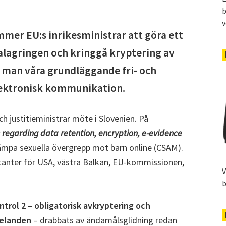
b
v
mmer EU:s inrikesministrar att göra ett
alagringen och kringgå kryptering av
 man våra grundläggande fri- och
elektronisk kommunikation.
ch justitieministrar möte i Slovenien. På
 regarding data retention, encryption, e-evidence
kämpa sexuella övergrepp mot barn online (CSAM).
ntanter för USA, västra Balkan, EU-kommissionen,
V
b
ntrol 2
–
obligatorisk avkryptering och
delanden
– drabbats av ändamålsglidning redan