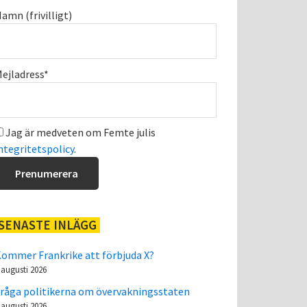
amn (frivilligt)
ejladress*
Jag är medveten om Femte julis
ntegritetspolicy
.
SENASTE INLÄGG
ommer Frankrike att förbjuda X?
 augusti 2026
råga politikerna om övervakningsstaten
 augusti 2026