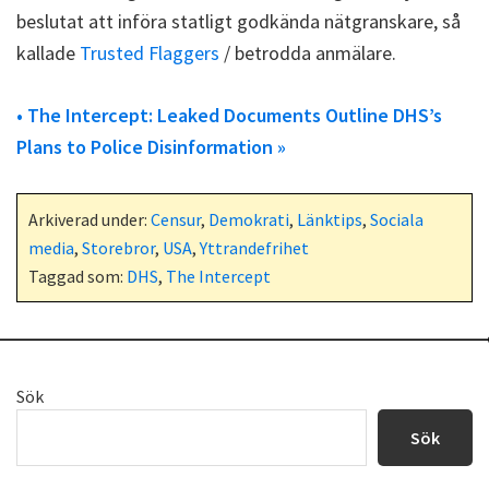
beslutat att införa statligt godkända nätgranskare, så
kallade
Trusted Flaggers
/ betrodda anmälare.
• The Intercept: Leaked Documents Outline DHS’s
Plans to Police Disinformation »
Arkiverad under:
Censur
,
Demokrati
,
Länktips
,
Sociala
media
,
Storebror
,
USA
,
Yttrandefrihet
Taggad som:
DHS
,
The Intercept
Primärt
Sök
sidofält
Sök