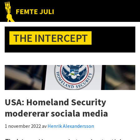
Hoppa
Hoppa
Hoppa
FEMTE JULI
till
till
till
Nätet
huvudnavigering
huvudinnehåll
det
till
primära
THE INTERCEPT
folket!
sidofältet
USA: Homeland Security
modererar sociala media
1 november 2022
av
Henrik Alexandersson