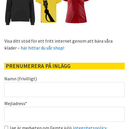
Visa ditt stöd för ett fritt internet genom att bära våra
kläder –
här hittar du vår shop!
PRENUMERERA PÅ INLÄGG
Namn (frivilligt)
Mejladress*
Jag är medveten om Femte julis
integritetspolicy
.