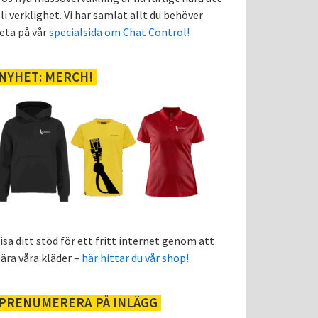
li verklighet. Vi har samlat allt du behöver
eta på vår
specialsida om Chat Control!
NYHET: MERCH!
isa ditt stöd för ett fritt internet genom att
ära våra kläder –
här hittar du vår shop!
PRENUMERERA PÅ INLÄGG