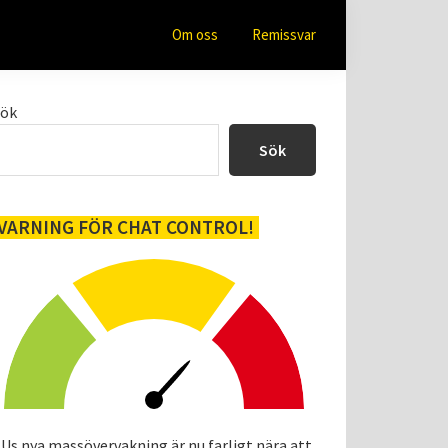
Om oss
Remissvar
Primärt
Sök
sidofält
Sök
VARNING FÖR CHAT CONTROL!
Us nya massövervakning är nu farligt nära att