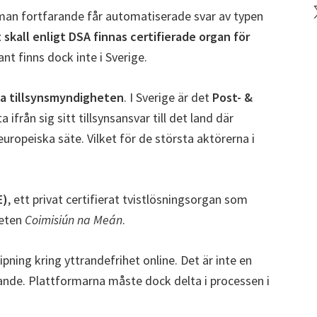
X
 man fortfarande får automatiserade svar av typen
 skall enligt DSA finnas certifierade organ för
t finns dock inte i Sverige.
la tillsynsmyndigheten
. I Sverige är det
Post- &
ifrån sig sitt tillsynsansvar till det land där
uropeiska säte. Vilket för de största aktörerna i
E)
, ett privat certifierat tvistlösningsorgan som
heten
Coimisiún na Meán
.
pning kring yttrandefrihet online. Det är inte en
dande. Plattformarna måste dock delta i processen i