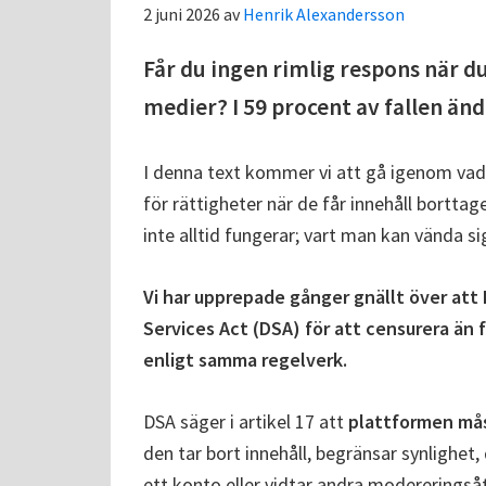
2 juni 2026
av
Henrik Alexandersson
Får du ingen rimlig respons när du
medier? I 59 procent av fallen än
I denna text kommer vi att gå igenom vad 
för rättigheter när de får innehåll borttag
inte alltid fungerar; vart man kan vända 
Vi har upprepade gånger gnällt över att 
Services Act (DSA) för att censurera än 
enligt samma regelverk.
DSA säger i artikel 17 att
plattformen må
den tar bort innehåll, begränsar synlighet,
ett konto eller vidtar andra modereringså