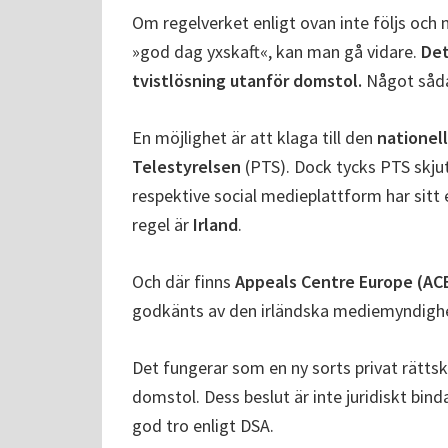
Om regelverket enligt ovan inte följs och
»god dag yxskaft«, kan man gå vidare.
Det
tvistlösning utanför domstol.
Något sådan
En möjlighet är att klaga till den
nationel
Telestyrelsen
(PTS). Dock tycks PTS skjuta 
respektive social medieplattform har sitt e
regel är
Irland
.
Och där finns
Appeals Centre Europe (AC
godkänts av den irländska mediemyndig
Det fungerar som en ny sorts privat rättski
domstol. Dess beslut är inte juridiskt bin
god tro enligt DSA.