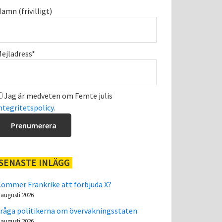
amn (frivilligt)
ejladress*
Jag är medveten om Femte julis
ntegritetspolicy
.
SENASTE INLÄGG
ommer Frankrike att förbjuda X?
 augusti 2026
råga politikerna om övervakningsstaten
 augusti 2026