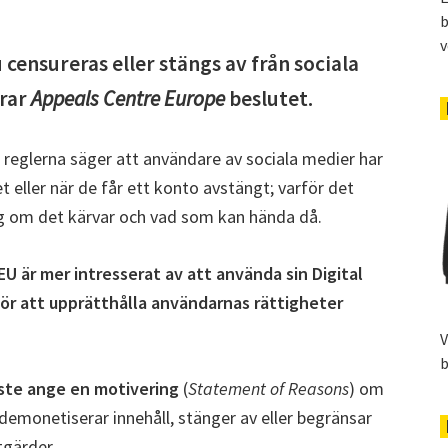
b
v
 censureras eller stängs av från sociala
drar
Appeals Centre Europe
beslutet.
reglerna säger att användare av sociala medier har
et eller när de får ett konto avstängt; varför det
sig om det kärvar och vad som kan hända då.
EU är mer intresserat av att använda sin Digital
för att upprätthålla användarnas rättigheter
V
b
ste ange en motivering
(
Statement of Reasons
) om
 demonetiserar innehåll, stänger av eller begränsar
tgärder.