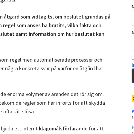
N
n åtgärd som vidtagits, om beslutet grundas på
n regel som anses ha brutits, vilka fakta och
M
eslutet samt information om hur beslutet kan
 som regel med automatiserade processer och
i
r några konkreta svar på
varför
en åtgärd har
å de enorma volymer av ärenden det rör sig om.
 bakom de regler som har införts för att skydda
 ofta rättslösa.
K
6
F
rbjuda ett internt
klagomålsförfarande
för att
5