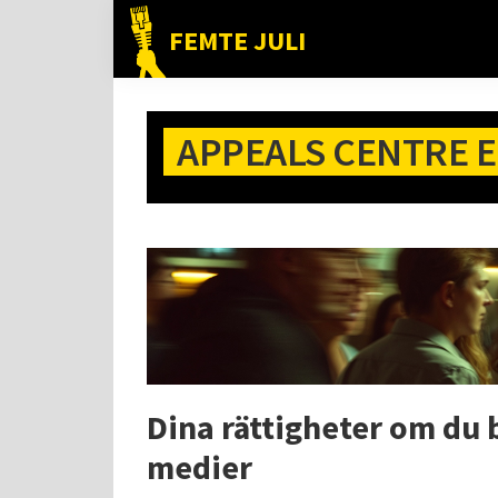
Hoppa
Hoppa
Hoppa
FEMTE JULI
till
till
till
Nätet
huvudnavigering
huvudinnehåll
det
till
primära
folket!
APPEALS CENTRE 
sidofältet
Dina rättigheter om du b
medier