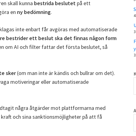
ren skall kunna
bestrida beslutet
på ett
S
 göra en
ny bedömning
.
4
U
erklagas inte enbart får avgöras med automatiserade
3
e bestrider ett beslut ska det finnas någon form
F
n om AI och filter fattar det första beslutet, så
y
3
te sker
(om man inte är kändis och bullrar om det).
K
 vaga motiveringar eller automatiserade
vidtagit några åtgärder mot plattformarna med
A
n kraft och sina sanktionsmöjligheter på att få