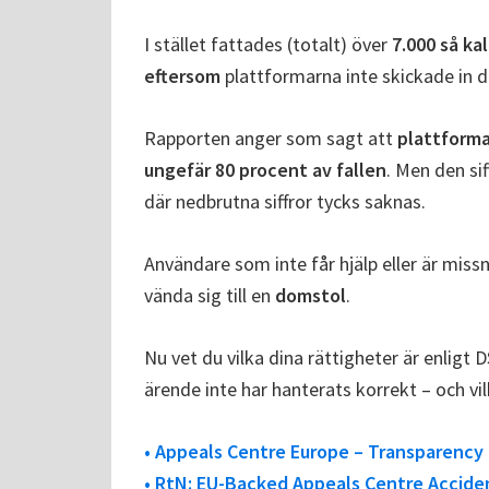
I stället fattades (totalt) över
7.000 så ka
eftersom
plattformarna inte skickade in d
Rapporten anger som sagt att
plattforma
ungefär 80 procent av fallen
. Men den si
där nedbrutna siffror tycks saknas.
Användare som inte får hjälp eller är mis
vända sig till en
domstol
.
Nu vet du vilka dina rättigheter är enligt 
ärende inte har hanterats korrekt – och vil
• Appeals Centre Europe – Transparency 
• RtN: EU-Backed Appeals Centre Accide