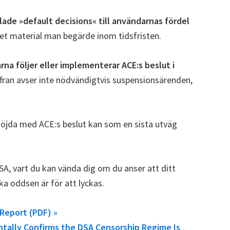
llade »default decisions« till användarnas fördel
et material man begärde inom tidsfristen.
rna följer eller implementerar ACE:s beslut i
ffran avser inte nödvändigtvis suspensionsärenden,
snöjda med ACE:s beslut kan som en sista utväg
DSA, vart du kan vända dig om du anser att ditt
ka oddsen är för att lyckas.
Report (PDF) »
ntally Confirms the DSA Censorship Regime Is