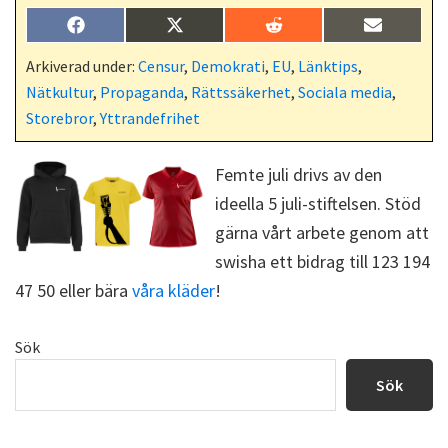
Dela
Dela
Dela
Dela
F
X
R
E
på
på
på
på
a
(
e
-
c
T
d
p
Arkiverad under:
Censur
,
Demokrati
,
EU
,
Länktips
,
e
w
d
o
Nätkultur
,
Propaganda
,
Rättssäkerhet
,
Sociala media
,
b
i
i
s
o
t
t
t
Storebror
,
Yttrandefrihet
o
t
k
e
r
Femte juli drivs av den
)
ideella 5 juli-stiftelsen. Stöd
gärna vårt arbete genom att
swisha ett bidrag till 123 194
47 50 eller bära
våra kläder
!
Primärt
Sök
sidofält
Sök