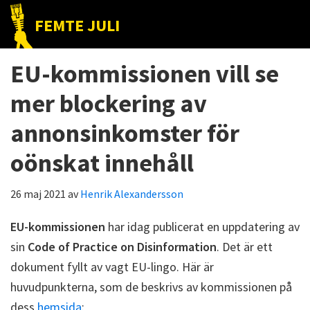
Hoppa
Hoppa
Hoppa
FEMTE JULI
till
till
till
Nätet
huvudnavigering
huvudinnehåll
det
till
EU-kommissionen vill se
primära
folket!
sidofältet
mer blockering av
annonsinkomster för
oönskat innehåll
26 maj 2021
av
Henrik Alexandersson
EU-kommissionen
har idag publicerat en uppdatering av
sin
Code of Practice on Disinformation
. Det är ett
dokument fyllt av vagt EU-lingo. Här är
huvudpunkterna, som de beskrivs av kommissionen på
dess
hemsida
: