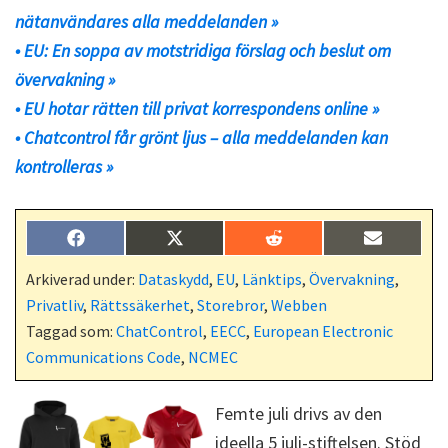
nätanvändares alla meddelanden »
• EU: En soppa av motstridiga förslag och beslut om
övervakning »
• EU hotar rätten till privat korrespondens online »
• Chatcontrol får grönt ljus – alla meddelanden kan
kontrolleras »
Dela
Dela
Dela
Dela
F
X
R
E
på
på
på
på
a
(
e
-
c
T
d
p
Arkiverad under:
Dataskydd
,
EU
,
Länktips
,
Övervakning
,
e
w
d
o
Privatliv
,
Rättssäkerhet
,
Storebror
,
Webben
b
i
i
s
o
t
t
t
Taggad som:
ChatControl
,
EECC
,
European Electronic
o
t
Communications Code
,
NCMEC
k
e
r
)
Femte juli drivs av den
ideella 5 juli-stiftelsen. Stöd