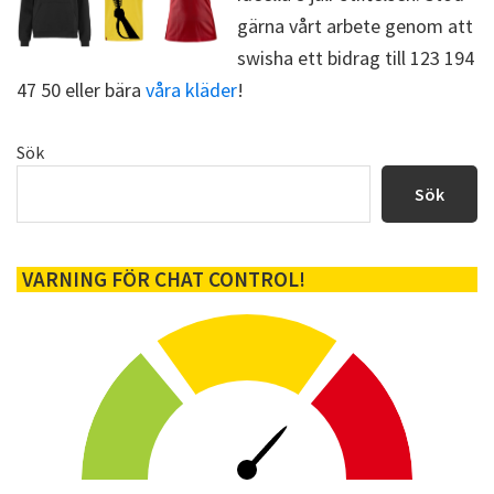
gärna vårt arbete genom att
swisha ett bidrag till 123 194
47 50 eller bära
våra kläder
!
Primärt
Sök
sidofält
Sök
VARNING FÖR CHAT CONTROL!