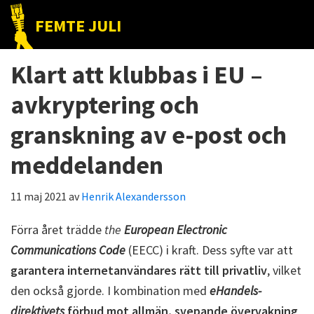
Hoppa
Hoppa
Hoppa
FEMTE JULI
till
till
till
Nätet
huvudnavigering
huvudinnehåll
det
till
Klart att klubbas i EU –
primära
folket!
sidofältet
avkryptering och
granskning av e-post och
meddelanden
11 maj 2021
av
Henrik Alexandersson
Förra året trädde
the
European Electronic
Communications Code
(EECC) i kraft. Dess syfte var att
garantera internetanvändares rätt till privatliv
, vilket
den också gjorde. I kombination med
eHandels-
direktivets
förbud mot allmän, svepande övervakning