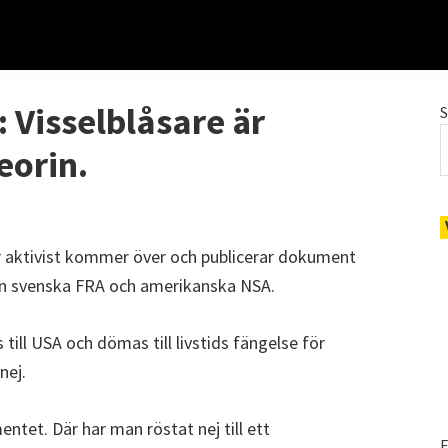
Visselblåsare är
eorin.
ler aktivist kommer över och publicerar dokument
an svenska FRA och amerikanska NSA.
 till USA och dömas till livstids fängelse för
nej.
ntet. Där har man röstat nej till ett
E