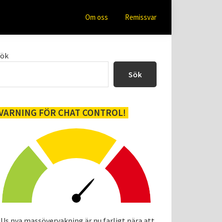
Om oss
Remissvar
Primärt
Sök
sidofält
Sök
VARNING FÖR CHAT CONTROL!
Us nya massövervakning är nu farligt nära att