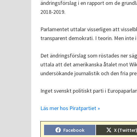
ändringsförslag i en rapport om de grund
2018-2019.
Parlamentet uttalar visserligen att visselb
transparent demokrati. I teorin. Men inte i
Det ändringsförslag som röstades ner säg
uttala att det amerikanska åtalet mot Wik
undersökande journalistik och den fria pre
Inget svenskt politiskt parti i Europaparl
Läs mer hos Piratpartiet »
Dela
Dela
Facebook
X (Twitter
på
på