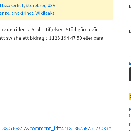
ttssäkerhet
,
Storebror
,
USA
N
sange
,
tryckfrihet
,
Wikileaks
 av den ideella 5 juli-stiftelsen. Stöd gärna vårt
M
t swisha ett bidrag till 123 194 47 50 eller bära
i
K
6
F
031380766852&comment_id=4718186758251270&re
5