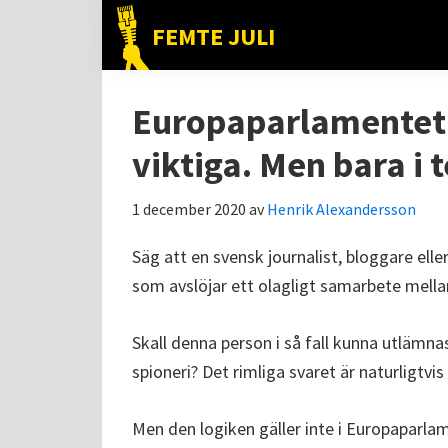
Hoppa
Hoppa
Hoppa
FEMTE JULI
till
till
till
Nätet
huvudnavigering
huvudinnehåll
det
till
primära
Europaparlamentet: 
folket!
sidofältet
viktiga. Men bara i t
1 december 2020
av
Henrik Alexandersson
Säg att en svensk journalist, bloggare el
som avslöjar ett olagligt samarbete mell
Skall denna person i så fall kunna utlämnas
spioneri? Det rimliga svaret är naturligtvis 
Men den logiken gäller inte i Europaparlame