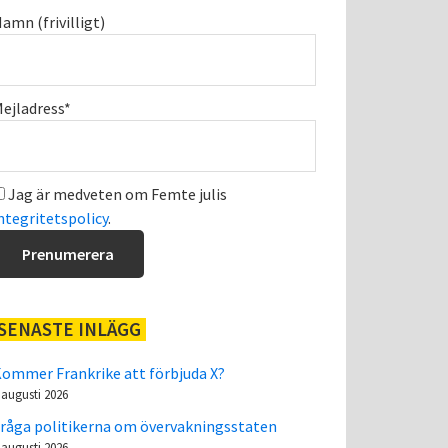
amn (frivilligt)
ejladress*
Jag är medveten om Femte julis
ntegritetspolicy
.
SENASTE INLÄGG
ommer Frankrike att förbjuda X?
 augusti 2026
råga politikerna om övervakningsstaten
 augusti 2026