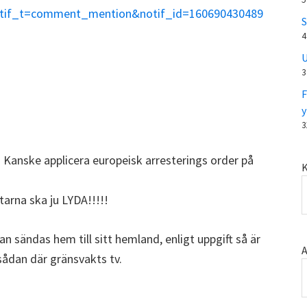
tif_t=comment_mention&notif_id=160690430489
S
4
U
3
F
y
3
 Kanske applicera europeisk arresterings order på
K
tarna ska ju LYDA!!!!!
 sändas hem till sitt hemland, enligt uppgift så är
A
sådan där gränsvakts tv.