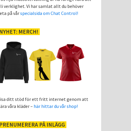
li verklighet. Vi har samlat allt du behöver
eta på vår
specialsida om Chat Control!
NYHET: MERCH!
isa ditt stöd för ett fritt internet genom att
ära våra kläder –
här hittar du vår shop!
PRENUMERERA PÅ INLÄGG