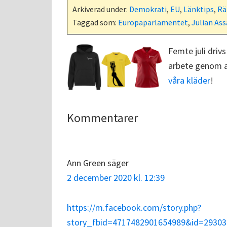
Arkiverad under:
Demokrati
,
EU
,
Länktips
,
Rä
Taggad som:
Europaparlamentet
,
Julian As
Femte juli drivs
arbete genom at
våra kläder
!
Läsarkommentarer
Kommentarer
Ann Green
säger
2 december 2020 kl. 12:39
https://m.facebook.com/story.php?
story_fbid=4717482901654989&id=293