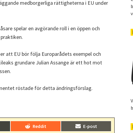
läggande medborgerliga rättigheterna i EU under
b
v
låsare spelar en avgörande roll i en öppen och
 praktiken.
er att EU bör följa Europarådets exempel och
ileaks grundare Julian Assange är ett hot mot
ssen.
amentet röstade för detta ändringsförslag.
V
b
Dela
Dela
)
Reddit
E-post
på
på