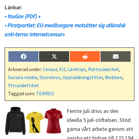
Länkar:
• YouGov (PDF) »
• Piratpartiet: EU-medborgare motsätter sig utländsk
anti-terror internetcensur»
Dela
Dela
Dela
Dela
F
X
R
E
på
på
på
på
a
(
e
-
c
T
d
p
Arkiverad under:
Censur
,
EU
,
Länktips
,
Rättssäkerhet
,
e
w
d
o
Sociala media
,
Storebror
,
Uppladdningsfilter
,
Webben
,
b
i
i
s
o
t
t
t
Yttrandefrihet
o
t
Taggad som:
TERREG
k
e
r
)
Femte juli drivs av den
ideella 5 juli-stiftelsen. Stöd
gärna vårt arbete genom att
swisha ett bidrag till 123 194