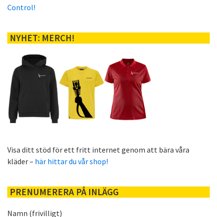
Control!
NYHET: MERCH!
Visa ditt stöd för ett fritt internet genom att bära våra
kläder –
här hittar du vår shop!
PRENUMERERA PÅ INLÄGG
Namn (frivilligt)