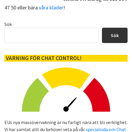
47 50 eller bära
våra kläder
!
Primärt
Sök
sidofält
Sök
VARNING FÖR CHAT CONTROL!
EUs nya massövervakning är nu farligt nära att bli verklighet.
Vi har samlat allt du behöver veta på vår
specialsida om Chat