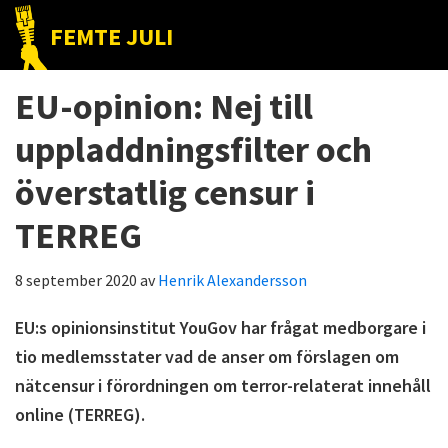
Hoppa
Hoppa
Hoppa
FEMTE JULI
till
till
till
Nätet
huvudnavigering
huvudinnehåll
det
till
EU-opinion: Nej till
primära
folket!
sidofältet
uppladdningsfilter och
överstatlig censur i
TERREG
8 september 2020
av
Henrik Alexandersson
EU:s opinionsinstitut YouGov har frågat medborgare i
tio medlemsstater vad de anser om förslagen om
nätcensur i förordningen om terror-relaterat innehåll
online (TERREG).