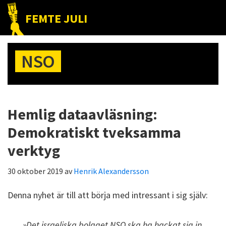
Hoppa
Hoppa
Hoppa
FEMTE JULI
till
till
till
Nätet
huvudnavigering
huvudinnehåll
det
till
primära
NSO
folket!
sidofältet
Hemlig dataavläsning:
Demokratiskt tveksamma
verktyg
30 oktober 2019
av
Henrik Alexandersson
Denna nyhet är till att börja med intressant i sig själv:
»Det israeliska bolaget NSO ska ha hackat sig in