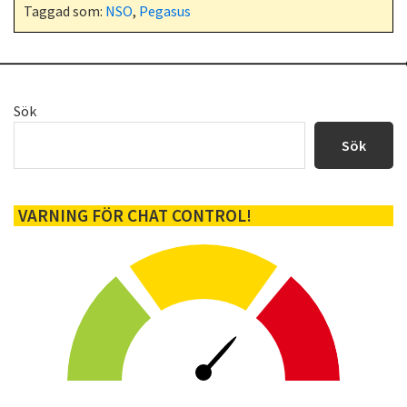
Taggad som:
NSO
,
Pegasus
Primärt
Sök
sidofält
Sök
VARNING FÖR CHAT CONTROL!