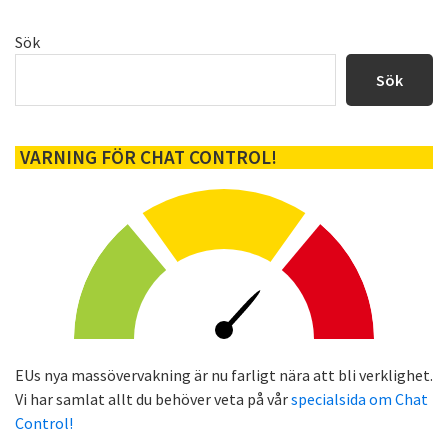
Primärt
Sök
sidofält
Sök
VARNING FÖR CHAT CONTROL!
EUs nya massövervakning är nu farligt nära att bli verklighet.
Vi har samlat allt du behöver veta på vår
specialsida om Chat
Control!