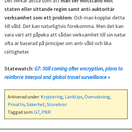
Det verkar alltså som att
man ser motstånd mot
staten eller sittande regim samt anti-auktoritär
verksamhet som ett problem
. Och man kopplar detta
till våld. Det kan naturligtvis förekomma. Men det kan
vara värt att påpeka att sådan verksamhet till sin natur
ofta är baserad på principer om anti-våld och lika
rättigheter.
Statewatch:
G7: Still coming after encryption, plans to
reinforce Interpol and global travel surveillance »
Arkiverad under:
Kryptering
,
Länktips
,
Övervakning
,
Privatliv
,
Säkerhet
,
Storebror
Taggad som:
G7
,
PNR