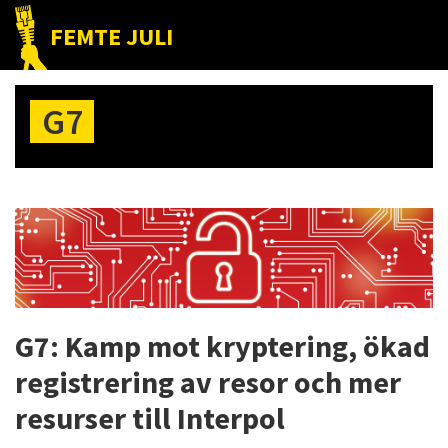
Hoppa
Hoppa
Hoppa
FEMTE JULI
till
till
till
Nätet
huvudnavigering
huvudinnehåll
det
till
primära
G7
folket!
sidofältet
G7: Kamp mot kryptering, ökad
registrering av resor och mer
resurser till Interpol