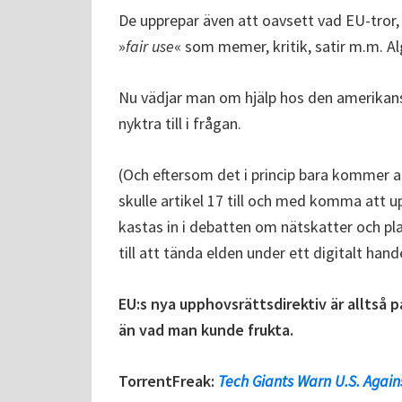
De upprepar även att oavsett vad EU-tror,
»
fair use
« som memer, kritik, satir m.m. A
Nu vädjar man om hjälp hos den amerikans
nyktra till i frågan.
(Och eftersom det i princip bara kommer 
skulle artikel 17 till och med komma att up
kastas in i debatten om nätskatter och pl
till att tända elden under ett digitalt hand
EU:s nya upphovsrättsdirektiv är alltså p
än vad man kunde frukta.
TorrentFreak:
Tech Giants Warn U.S. Agains