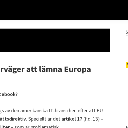
verväger att lämna Europa
acebook?
ägs av den amerikanska IT-branschen efter att EU
ättsdirektiv
. Speciellt är det
artikel 17
(f.d. 13) –
ilter
– som är problematisk.
E