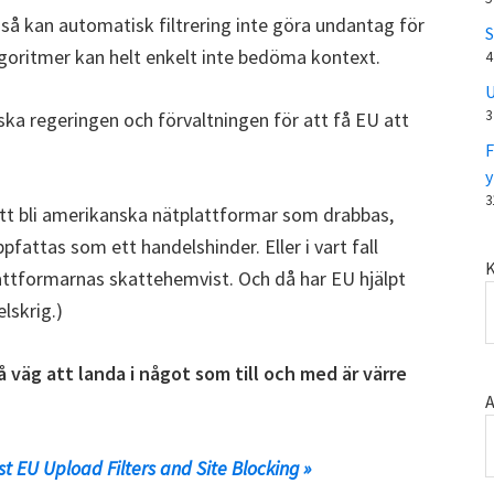
 så kan automatisk filtrering inte göra undantag för
S
lgoritmer kan helt enkelt inte bedöma kontext.
4
U
3
ka regeringen och förvaltningen för att få EU att
F
y
3
att bli amerikanska nätplattformar som drabbas,
pfattas som ett handelshinder. Eller i vart fall
K
attformarnas skattehemvist. Och då har EU hjälpt
elskrig.)
å väg att landa i något som till och med är värre
A
t EU Upload Filters and Site Blocking »