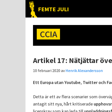
Hoppa
Hoppa
Hoppa
FEMTE JULI
till
till
till
Nätet
huvudnavigering
huvudinnehåll
det
till
primära
folket!
CCIA
sidofältet
Artikel 17: Nätjättar ö
10 februari 2020
av
Henrik Alexandersson
Ett Europa utan Youtube, Twitter och F
Detta är ett av flera scenarier som överv
antagit sitt nya, hårt kritiserade
upphovsr
licenskrav som kan leda till
uppladdningsf