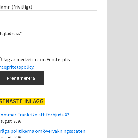
amn (frivilligt)
ejladress*
Jag är medveten om Femte julis
ntegritetspolicy
.
SENASTE INLÄGG
ommer Frankrike att förbjuda X?
 augusti 2026
råga politikerna om övervakningsstaten
 augusti 2026