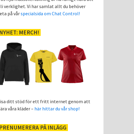
li verklighet. Vi har samlat allt du behöver
eta på vår
specialsida om Chat Control!
NYHET: MERCH!
isa ditt stöd för ett fritt internet genom att
ära våra kläder –
här hittar du vår shop!
PRENUMERERA PÅ INLÄGG