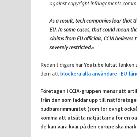
against copyright infringements commi
As a result, tech companies fear that th
EU. In some cases, that could mean that
claims from EU officials, CCIA believes t
severely restricted.
«
Redan tidigare har
Youtube
luftat tanken 
dem att
blockera alla användare i EU-lä
Företagen i CCIA-gruppen menar att arti
från den som laddar upp till nätföretage
budbärarimmunitet (som för övrigt också 
komma att utsätta nätjättarna för en oa
de kan vara kvar på den europeiska mar