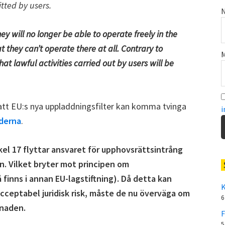
tted by users.
N
ey will no longer be able to operate freely in the
 they can’t operate there at all. Contrary to
M
hat lawful activities carried out by users will be
att EU:s nya uppladdningsfilter kan komma tvinga
i
nderna
.
kel 17 flyttar ansvaret för upphovsrättsintrång
n. Vilket bryter mot principen om
finns i annan EU-lagstiftning). Då detta kan
K
cceptabel juridisk risk, måste de nu överväga om
6
knaden.
F
5