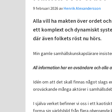
9 februari 2026
av
Henrik Alexandersson
Alla vill ha makten över ordet och 
ett komplext och dynamiskt syste
där även folkets röst nu hörs.
Min gamle samhällskunskapslärare insister
All information har en avsändare och alla a
Idén om att det skall finnas något slags 
oroväckande många aktörer i samhällsdebatt
I själva verket befinner vi oss i ett kaoti
forma sin världsbild från flera oberoende k