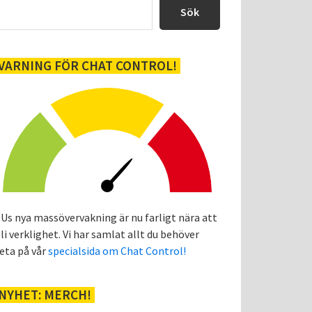
sidofält
Sök
VARNING FÖR CHAT CONTROL!
Us nya massövervakning är nu farligt nära att
li verklighet. Vi har samlat allt du behöver
eta på vår
specialsida om Chat Control!
NYHET: MERCH!