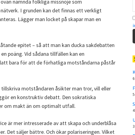
a ovan nämnda folkliga missnöje som
ätverk. I grunden kan det finnas ett verkligt
hanteras. Lägger man locket på skapar man en
i
låtande epitet – så att man kan ducka sakdebatten
 en poäng. Vid sådana tillfällen kan en
platt bara för att de förhatliga motståndarna påstår
K
6
 tillskriva motståndaren åsikter man tror, vill eller
F
5
ggör en konstruktiv debatt. Den sokratiska
S
er om makt än om optimalt utfall.
4
U
vice är mer intresserade av att skapa och underblåsa
3
r. Det säljer bättre. Och ökar polariseringen. Vilket