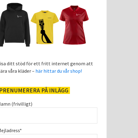
isa ditt stöd för ett fritt internet genom att
ära våra kläder –
här hittar du vår shop!
PRENUMERERA PÅ INLÄGG
amn (frivilligt)
ejladress*