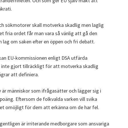
ttrandefriheten. Och som ger EU själv makt att
krati.
 och sökmotorer skall motverka skadlig men laglig
et fria ordet får man vara så vänlig att gå den
n lag om saken efter en öppen och fri debatt.
n kan EU-kommissionen enligt DSA utfärda
nte gjort tillräckligt för att motverka skadlig
grar att definiera.
iv är människor som ifrågasätter och lägger sig i
 poäng. Eftersom de folkvalda varken vill svika
 det omöjligt för dem att erkänna om de har fel.
egentligen är irriterande medborgare som ansvariga