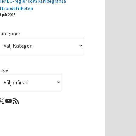
ler EU-regler som kan begränsa
ttrandefriheten
1 juli 2026
ategorier
rkiv
: Femtejuli
Youtube
RSS-flöde