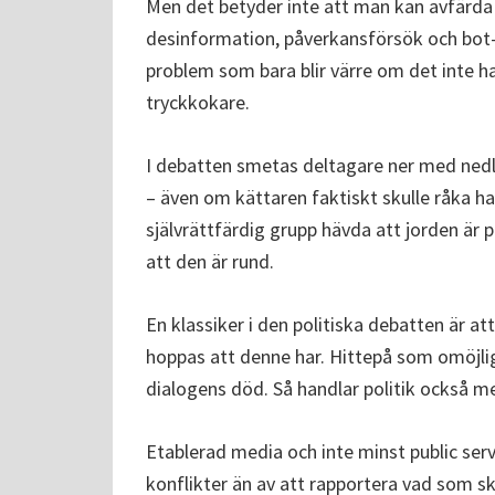
Men det betyder inte att man kan avfärd
desinformation, påverkansförsök och bot-n
problem som bara blir värre om det inte 
tryckkokare.
I debatten smetas deltagare ner med ned
– även om kättaren faktiskt skulle råka ha
självrättfärdig grupp hävda att jorden är 
att den är rund.
En klassiker i den politiska debatten är att
hoppas att denne har. Hittepå som omöjli
dialogens död. Så handlar politik också m
Etablerad media och inte minst public ser
konflikter än av att rapportera vad som ske