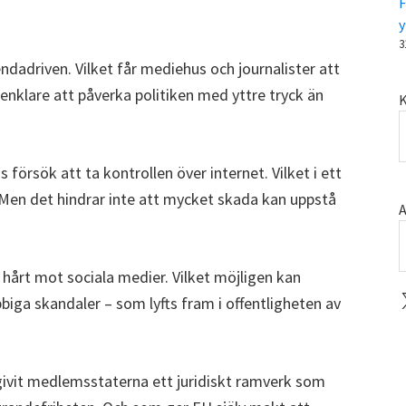
F
y
3
dadriven. Vilket får mediehus och journalister att
 enklare att påverka politiken med yttre tryck än
K
 försök att ta kontrollen över internet. Vilket i ett
 Men det hindrar inte att mycket skada kan uppstå
A
 hårt mot sociala medier. Vilket möjligen kan
X
bbiga skandaler – som lyfts fram i offentligheten av
 givit medlemsstaterna ett juridiskt ramverk som