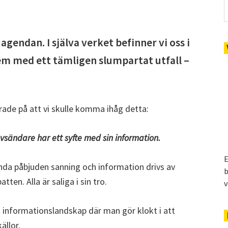
agendan. I själva verket befinner vi oss i
m med ett tämligen slumpartat utfall –
ade på att vi skulle komma ihåg detta:
vsändare har ett syfte med sin information.
E
enda påbjuden sanning och information drivs av
b
en. Alla är saliga i sin tro.
v
skt informationslandskap där man gör klokt i att
ällor.