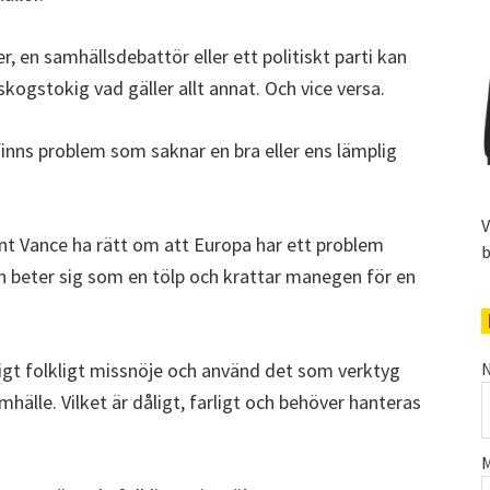
r, en samhällsdebattör eller ett politiskt parti kan
kogstokig vad gäller allt annat. Och vice versa.
finns problem som saknar en bra eller ens lämplig
V
ent Vance ha rätt om att Europa har ett problem
b
 beter sig som en tölp och krattar manegen för en
ligt folkligt missnöje och använd det som verktyg
N
mhälle. Vilket är dåligt, farligt och behöver hanteras
M