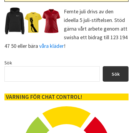
Femte juli drivs av den
ideella 5 juli-stiftelsen. Stöd
gärna vårt arbete genom att
swisha ett bidrag till 123 194
47 50 eller bära
våra kläder
!
Primärt
Sök
sidofält
Sök
VARNING FÖR CHAT CONTROL!