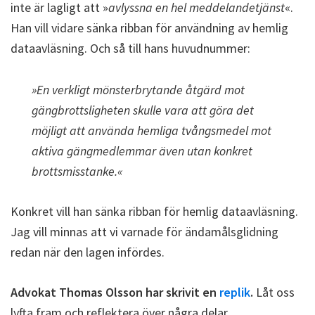
inte är lagligt att »
avlyssna en hel meddelandetjänst
«.
Han vill vidare sänka ribban för användning av hemlig
dataavläsning. Och så till hans huvudnummer:
»
En verkligt mönsterbrytande åtgärd mot
gängbrottsligheten skulle vara att göra det
möjligt att använda hemliga tvångsmedel mot
aktiva gängmedlemmar även utan konkret
brottsmisstanke.
«
Konkret vill han sänka ribban för hemlig dataavläsning.
Jag vill minnas att vi varnade för ändamålsglidning
redan när den lagen infördes.
Advokat Thomas Olsson har skrivit en
replik
.
Låt oss
lyfta fram och reflektera över några delar.