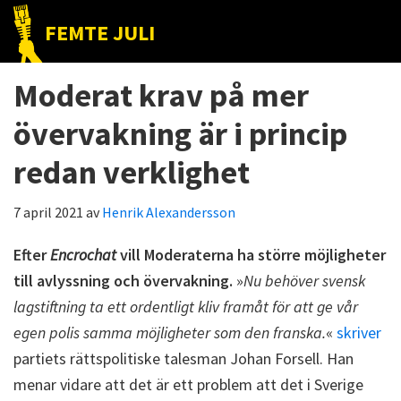
Hoppa
Hoppa
Hoppa
FEMTE JULI
till
till
till
Nätet
huvudnavigering
huvudinnehåll
det
till
Moderat krav på mer
primära
folket!
sidofältet
övervakning är i princip
redan verklighet
7 april 2021
av
Henrik Alexandersson
Efter
Encrochat
vill Moderaterna ha större möjligheter
till avlyssning och övervakning.
»
Nu behöver svensk
lagstiftning ta ett ordentligt kliv framåt för att ge vår
egen polis samma möjligheter som den franska.
«
skriver
partiets rättspolitiske talesman Johan Forsell. Han
menar vidare att det är ett problem att det i Sverige