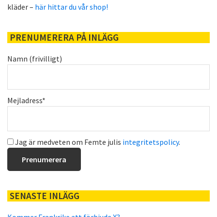
kläder –
här hittar du vår shop!
PRENUMERERA PÅ INLÄGG
Namn (frivilligt)
Mejladress*
Jag är medveten om Femte julis
integritetspolicy
.
SENASTE INLÄGG
Kommer Frankrike att förbjuda X?