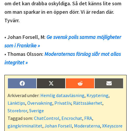
om det kan drabba oskyldiga. Så det känns lite som
om man sparkar in en öppen dörr. Vi är redan där.
Tyvärr.
• Johan Forsell, M:
Ge svensk polis samma möjligheter
som i Frankrike »
• Thomas Olsson:
Moderaternas förslag slår mot allas
integritet »
Dela
Dela
Dela
Dela
F
X
R
E
på
på
på
på
a
(
e
-
c
T
d
p
Arkiverad under:
Hemlig dataavläsning
,
Kryptering
,
e
w
d
o
Länktips
,
Övervakning
,
Privatliv
,
Rättssäkerhet
,
b
i
i
s
o
t
t
t
Storebror
,
Sverige
o
t
Taggad som:
ChatControl
,
Encrochat
,
FRA
,
k
e
r
gängkriminalitet
,
Johan Forsell
,
Moderaterna
,
XKeyscore
)