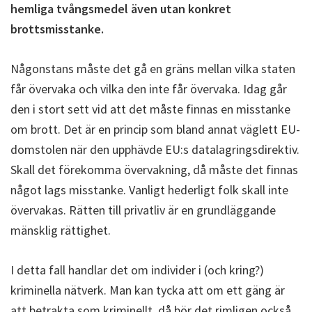
hemliga tvångsmedel även utan konkret
brottsmisstanke.
Någonstans måste det gå en gräns mellan vilka staten
får övervaka och vilka den inte får övervaka. Idag går
den i stort sett vid att det måste finnas en misstanke
om brott. Det är en princip som bland annat väglett EU-
domstolen när den upphävde EU:s datalagringsdirektiv.
Skall det förekomma övervakning, då måste det finnas
något lags misstanke. Vanligt hederligt folk skall inte
övervakas. Rätten till privatliv är en grundläggande
mänsklig rättighet.
I detta fall handlar det om individer i (och kring?)
kriminella nätverk. Man kan tycka att om ett gäng är
att betrakta som kriminellt, då bör det rimligen också