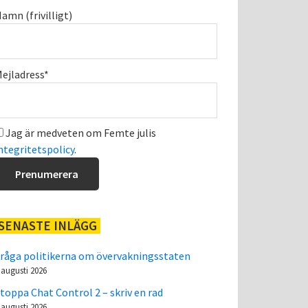
amn (frivilligt)
ejladress*
Jag är medveten om Femte julis
ntegritetspolicy
.
SENASTE INLÄGG
råga politikerna om övervakningsstaten
 augusti 2026
toppa Chat Control 2 – skriv en rad
 augusti 2026