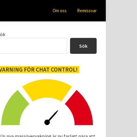
Om oss
Remissvar
Primärt
Sök
sidofält
Sök
VARNING FÖR CHAT CONTROL!
Us nya massövervakning är nu farligt nära att