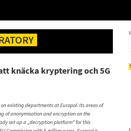
RATORY
att knäcka kryptering och 5G
 on existing departments at Europol. Its areas of
ling of anonymisation and encryption on the
ady set up a „decryption platform“ for this
EU Commission with 5 million euros. Europol is
E