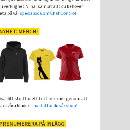
li verklighet. Vi har samlat allt du behöver
eta på vår
specialsida om Chat Control!
NYHET: MERCH!
isa ditt stöd för ett fritt internet genom att
ära våra kläder –
här hittar du vår shop!
PRENUMERERA PÅ INLÄGG