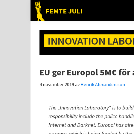
Hoppa
Hoppa
Hoppa
FEMTE JULI
till
till
till
Nätet
huvudnavigering
huvudinnehåll
det
till
primära
folket!
INNOVATION LABO
sidofältet
EU ger Europol 5M€ för 
4 november 2019
av
Henrik Alexandersson
The „Innovation Laboratory“ is to build
responsibility include the police hand
Internet and Darknet. Europol has alre
purpose, which is being funded by the 