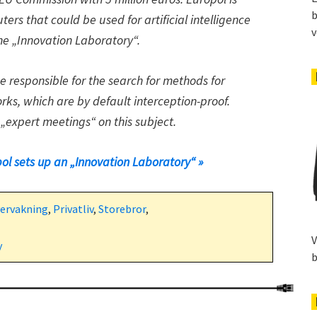
b
rs that could be used for artificial intelligence
v
he „Innovation Laboratory“.
e responsible for the search for methods for
rks, which are by default interception-proof.
„expert meetings“ on this subject.
ol sets up an „Innovation Laboratory“ »
ervakning
,
Privatliv
,
Storebror
,
V
y
b