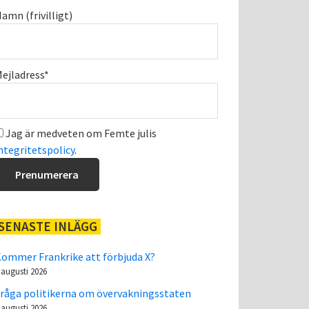
amn (frivilligt)
ejladress*
Jag är medveten om Femte julis
ntegritetspolicy
.
SENASTE INLÄGG
ommer Frankrike att förbjuda X?
 augusti 2026
råga politikerna om övervakningsstaten
 augusti 2026