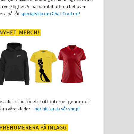
li verklighet. Vi har samlat allt du behöver
eta på vår
specialsida om Chat Control!
NYHET: MERCH!
isa ditt stöd för ett fritt internet genom att
ära våra kläder –
här hittar du vår shop!
PRENUMERERA PÅ INLÄGG