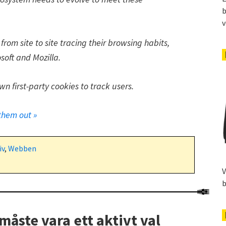
b
v
from site to site tracing their browsing habits,
oft and Mozilla.
own first-party cookies to track users.
them out »
iv
,
Webben
V
b
åste vara ett aktivt val