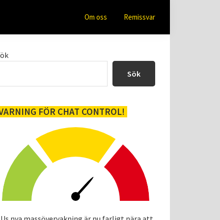
Om oss
Remissvar
Primärt
Sök
sidofält
Sök
VARNING FÖR CHAT CONTROL!
Us nya massövervakning är nu farligt nära att