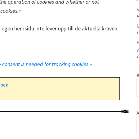
 the operation of cookies and whether or not
S
 cookies.«
4
U
gen hemsida inte lever upp till de aktuella kraven.
3
F
y
3
e consent is needed for tracking cookies »
K
ben
A