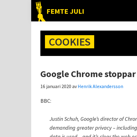
Hoppa
Hoppa
Hoppa
FEMTE JULI
till
till
till
Nätet
huvudnavigering
huvudinnehåll
det
till
primära
folket!
COOKIES
sidofältet
Google Chrome stoppar 
16 januari 2020
av
Henrik Alexandersson
BBC:
Justin Schuh, Google’s director of Chro
demanding greater privacy – including
data is used – and it’s clear the web 