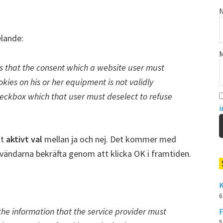
N
lande:
M
s that the consent which a website user must
okies on his or her equipment is not validly
eckbox which that user must deselect to refuse
i
tt
aktivt val
mellan ja och nej. Det kommer med
nvändarna bekräfta genom att klicka OK i framtiden.
K
6
the information that the service provider must
F
5