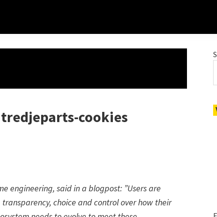
tredjeparts-cookies
me engineering, said in a blogpost: ”Users are
 transparency, choice and control over how their
ecosystem needs to evolve to meet these
E