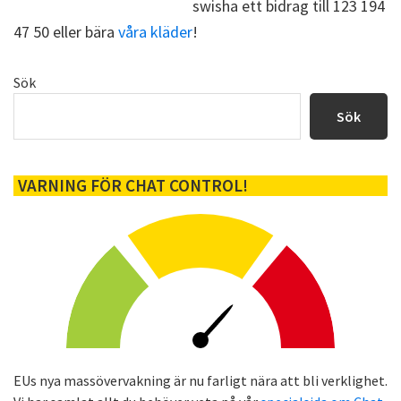
swisha ett bidrag till 123 194
47 50 eller bära
våra kläder
!
Primärt
Sök
sidofält
Sök
VARNING FÖR CHAT CONTROL!
EUs nya massövervakning är nu farligt nära att bli verklighet.