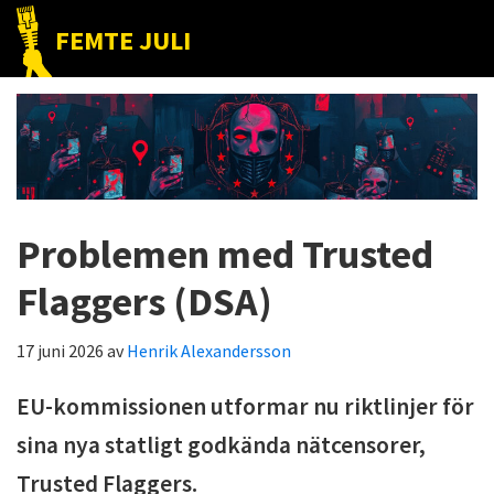
Hoppa
Hoppa
Hoppa
FEMTE JULI
till
till
till
Nätet
huvudnavigering
huvudinnehåll
det
till
primära
folket!
sidofältet
Problemen med Trusted
Flaggers (DSA)
17 juni 2026
av
Henrik Alexandersson
EU-kommissionen utformar nu riktlinjer för
sina nya statligt godkända nätcensorer,
Trusted Flaggers.