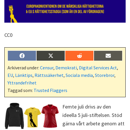
CC0
Dela
Dela
Dela
Dela
F
X
R
E
på
på
på
på
a
(
e
-
c
T
d
p
Arkiverad under:
Censur
,
Demokrati
,
Digital Services Act
,
e
w
d
o
EU
,
Länktips
,
Rättssäkerhet
,
Sociala media
,
Storebror
,
b
i
i
s
o
t
t
t
Yttrandefrihet
o
t
Taggad som:
Trusted Flaggers
k
e
r
)
Femte juli drivs av den
ideella 5 juli-stiftelsen. Stöd
gärna vårt arbete genom att