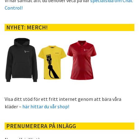
Vi har samlat allt du behöver veta på vår
specialsida om Chat
Control!
NYHET: MERCH!
Visa ditt stöd för ett fritt internet genom att bära våra
kläder –
här hittar du vår shop!
PRENUMERERA PÅ INLÄGG