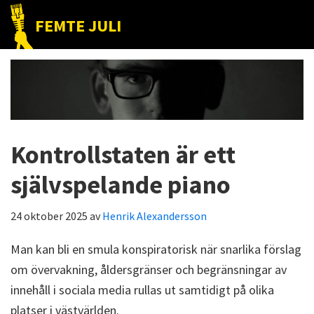
Hoppa
Hoppa
Hoppa
FEMTE JULI
till
till
till
Nätet
huvudnavigering
huvudinnehåll
det
till
primära
folket!
sidofältet
Kontrollstaten är ett
självspelande piano
24 oktober 2025
av
Henrik Alexandersson
Man kan bli en smula konspiratorisk när snarlika förslag
om övervakning, åldersgränser och begränsningar av
innehåll i sociala media rullas ut samtidigt på olika
platser i västvärlden.