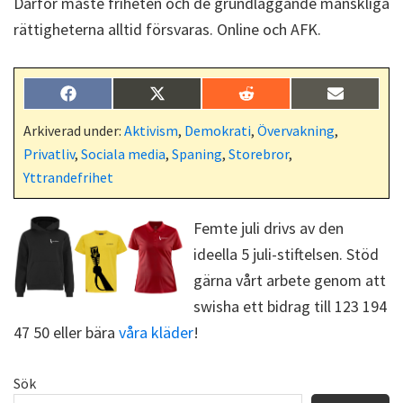
Därför måste friheten och de grundläggande mänskliga
rättigheterna alltid försvaras. Online och AFK.
Dela
Dela
Dela
Dela
F
X
R
E
på
på
på
på
a
(
e
-
c
T
d
p
Arkiverad under:
Aktivism
,
Demokrati
,
Övervakning
,
e
w
d
o
Privatliv
,
Sociala media
,
Spaning
,
Storebror
,
b
i
i
s
o
t
t
t
Yttrandefrihet
o
t
k
e
r
Femte juli drivs av den
)
ideella 5 juli-stiftelsen. Stöd
gärna vårt arbete genom att
swisha ett bidrag till 123 194
47 50 eller bära
våra kläder
!
Primärt
Sök