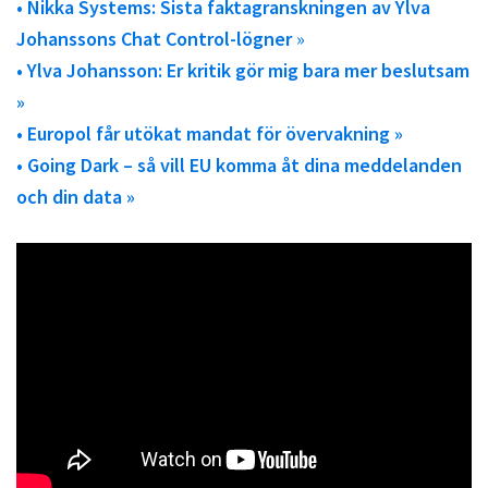
• Nikka Systems: Sista faktagranskningen av Ylva
Johanssons Chat Control-lögner
»
• Ylva Johansson: Er kritik gör mig bara mer beslutsam
»
• Europol får utökat mandat för övervakning »
• Going Dark – så vill EU komma åt dina meddelanden
och din data »