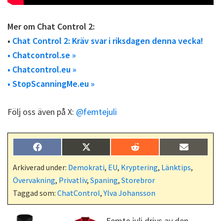
Mer om Chat Control 2:
•
Chat Control 2: Kräv svar i riksdagen denna vecka!
• Chatcontrol.se »
• Chatcontrol.eu »
• StopScanningMe.eu »
Följ oss även på X:
@femtejuli
Dela
Dela
Dela
Dela
F
X
R
E
på
på
på
på
a
(
e
-
c
T
d
p
Arkiverad under:
Demokrati
,
EU
,
Kryptering
,
Länktips
,
e
w
d
o
Övervakning
,
Privatliv
,
Spaning
,
Storebror
b
i
i
s
o
t
t
t
Taggad som:
ChatControl
,
Ylva Johansson
o
t
k
e
r
Femte juli drivs av den