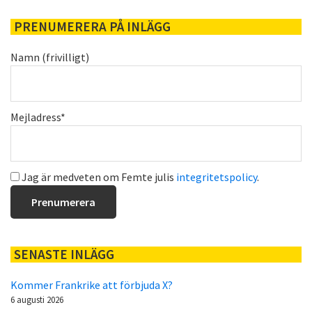
PRENUMERERA PÅ INLÄGG
Namn (frivilligt)
Mejladress*
Jag är medveten om Femte julis
integritetspolicy
.
SENASTE INLÄGG
Kommer Frankrike att förbjuda X?
6 augusti 2026