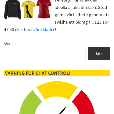
)
ideella 5 juli-stiftelsen. Stöd
gärna vårt arbete genom att
swisha ett bidrag till 123 194
47 50 eller bära
våra kläder
!
Primärt
Sök
sidofält
Sök
VARNING FÖR CHAT CONTROL!