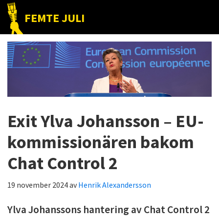
Hoppa
Hoppa
Hoppa
FEMTE JULI
till
till
till
Nätet
huvudnavigering
huvudinnehåll
det
till
primära
folket!
sidofältet
Exit Ylva Johansson – EU-
kommissionären bakom
Chat Control 2
19 november 2024
av
Henrik Alexandersson
Ylva Johanssons hantering av Chat Control 2