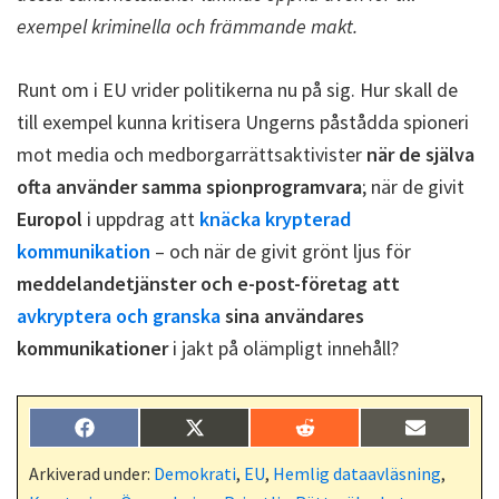
exempel kriminella och främmande makt.
Runt om i EU vrider politikerna nu på sig. Hur skall de
till exempel kunna kritisera Ungerns påstådda spioneri
mot media och medborgarrättsaktivister
när de själva
ofta använder samma spionprogramvara
; när de givit
Europol
i uppdrag att
knäcka krypterad
kommunikation
– och när de givit grönt ljus för
meddelandetjänster och e-post-företag att
avkryptera och granska
sina användares
kommunikationer
i jakt på olämpligt innehåll?
Dela
Dela
Dela
Dela
F
X
R
E
på
på
på
på
a
(
e
-
c
T
d
p
Arkiverad under:
Demokrati
,
EU
,
Hemlig dataavläsning
,
e
w
d
o