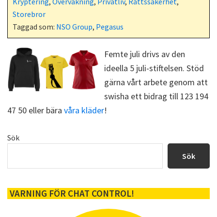
Kryptering
,
Övervakning
,
Privatliv
,
Rättssäkerhet
,
b
i
i
s
o
t
t
t
Storebror
o
t
Taggad som:
NSO Group
,
Pegasus
k
e
r
)
Femte juli drivs av den
ideella 5 juli-stiftelsen. Stöd
gärna vårt arbete genom att
swisha ett bidrag till 123 194
47 50 eller bära
våra kläder
!
Primärt
Sök
sidofält
Sök
VARNING FÖR CHAT CONTROL!