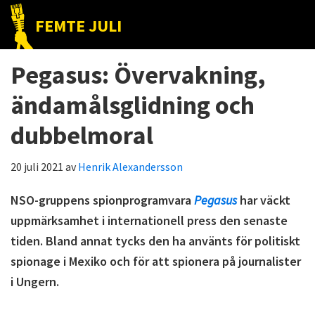
Hoppa
Hoppa
Hoppa
FEMTE JULI
till
till
till
Nätet
huvudnavigering
huvudinnehåll
det
till
Pegasus: Övervakning,
primära
folket!
sidofältet
ändamålsglidning och
dubbelmoral
20 juli 2021
av
Henrik Alexandersson
NSO-gruppens spionprogramvara
Pegasus
har väckt
uppmärksamhet i internationell press den senaste
tiden. Bland annat tycks den ha använts för politiskt
spionage i Mexiko och för att spionera på journalister
i Ungern.