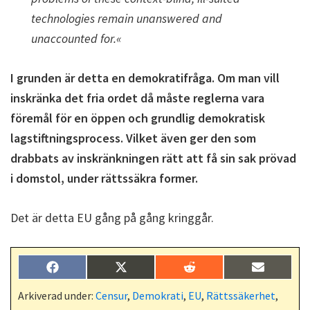
technologies remain unanswered and
unaccounted for.«
I grunden är detta en demokratifråga. Om man vill
inskränka det fria ordet då måste reglerna vara
föremål för en öppen och grundlig demokratisk
lagstiftningsprocess. Vilket även ger den som
drabbats av inskränkningen rätt att få sin sak prövad
i domstol, under rättssäkra former.
Det är detta EU gång på gång kringgår.
Dela
Dela
Dela
Dela
F
X
R
E
på
på
på
på
a
(
e
-
c
T
d
p
Arkiverad under:
Censur
,
Demokrati
,
EU
,
Rättssäkerhet
,
e
w
d
o