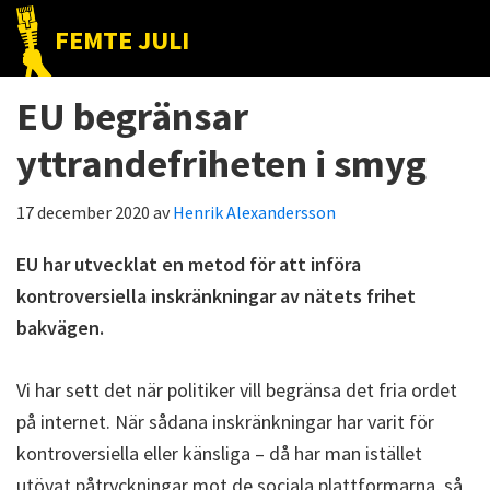
Hoppa
Hoppa
Hoppa
FEMTE JULI
till
till
till
Nätet
huvudnavigering
huvudinnehåll
det
till
EU begränsar
primära
folket!
sidofältet
yttrandefriheten i smyg
17 december 2020
av
Henrik Alexandersson
EU har utvecklat en metod för att införa
kontroversiella inskränkningar av nätets frihet
bakvägen.
Vi har sett det när politiker vill begränsa det fria ordet
på internet. När sådana inskränkningar har varit för
kontroversiella eller känsliga – då har man istället
utövat påtryckningar mot de sociala plattformarna, så