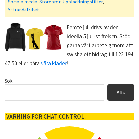
Sociala media
,
Storebror
,
Uppladdningsfilter
,
b
i
i
s
o
t
t
t
Yttrandefrihet
o
t
k
e
r
Femte juli drivs av den
)
ideella 5 juli-stiftelsen. Stöd
gärna vårt arbete genom att
swisha ett bidrag till 123 194
47 50 eller bära
våra kläder
!
Primärt
Sök
sidofält
Sök
VARNING FÖR CHAT CONTROL!