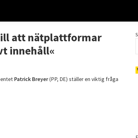
l att nätplattformar
vt innehåll«
mentet
Patrick Breyer
(PP, DE) ställer en viktig fråga
E