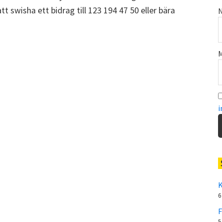
t swisha ett bidrag till 123 194 47 50 eller bära
N
M
i
K
6
F
5