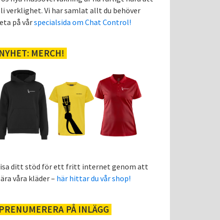
li verklighet. Vi har samlat allt du behöver
eta på vår
specialsida om Chat Control!
NYHET: MERCH!
isa ditt stöd för ett fritt internet genom att
ära våra kläder –
här hittar du vår shop!
PRENUMERERA PÅ INLÄGG