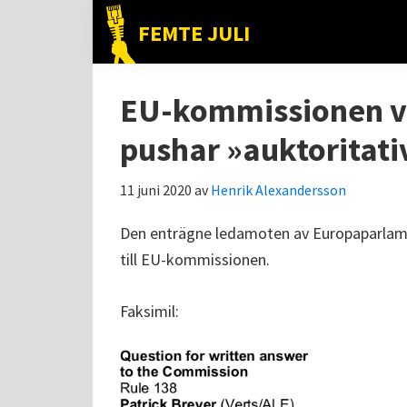
Hoppa
Hoppa
Hoppa
FEMTE JULI
till
till
till
Nätet
huvudnavigering
huvudinnehåll
det
till
primära
EU-kommissionen vil
folket!
sidofältet
pushar »auktoritati
11 juni 2020
av
Henrik Alexandersson
Den enträgne ledamoten av Europaparla
till EU-kommissionen.
Faksimil: