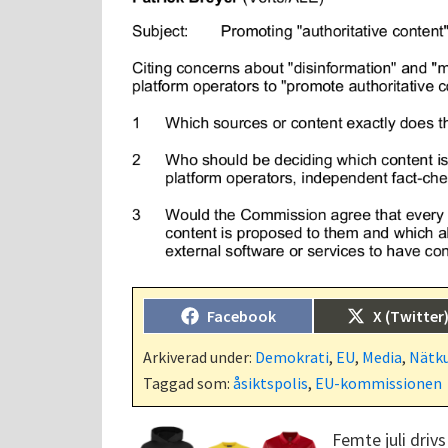
Dela
Dela
Facebook
X (Twitter
på
på
Arkiverad under:
Demokrati
,
EU
,
Media
,
Nätku
Taggad som:
åsiktspolis
,
EU-kommissionen
Femte juli drivs