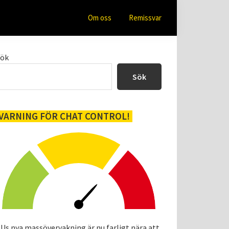
Om oss
Remissvar
Primärt
Sök
sidofält
Sök
VARNING FÖR CHAT CONTROL!
Us nya massövervakning är nu farligt nära att