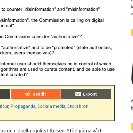
b
v
Dela
Dela
)
Reddit
E-post
på
på
V
ltur
,
Propaganda
,
Sociala media
,
Storebror
b
 av den ideella 5 juli-stiftelsen. Stöd gärna vårt