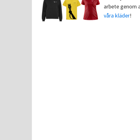
arbete genom at
våra kläder
!