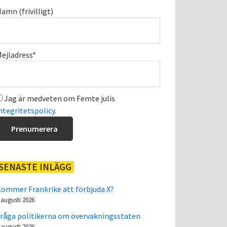
amn (frivilligt)
ejladress*
Jag är medveten om Femte julis
ntegritetspolicy
.
SENASTE INLÄGG
ommer Frankrike att förbjuda X?
 augusti 2026
råga politikerna om övervakningsstaten
 augusti 2026