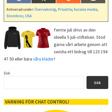
Dela
Dela
Dela
Dela
F
X
R
E
på
på
på
på
a
(
e
-
c
T
d
p
Arkiverad under:
Övervakning
,
Privatliv
,
Sociala media
,
e
w
d
o
Storebror
,
USA
b
i
i
s
o
t
t
t
o
t
k
e
Femte juli drivs av den
r
ideella 5 juli-stiftelsen. Stöd
)
gärna vårt arbete genom att
swisha ett bidrag till 123 194
47 50 eller bära
våra kläder
!
Primärt
Sök
sidofält
Sök
VARNING FÖR CHAT CONTROL!