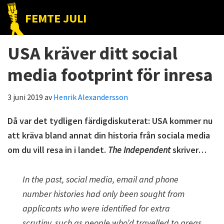
Hoppa
Hoppa
Hoppa
FEMTE JULI
till
till
till
Nätet
huvudnavigering
huvudinnehåll
det
till
USA kräver ditt social
primära
folket!
sidofältet
media footprint för inresa
3 juni 2019
av
Henrik Alexandersson
Då var det tydligen färdigdiskuterat: USA kommer nu
att kräva bland annat din historia från sociala media
om du vill resa in i landet.
The Independent
skriver…
In the past, social media, email and phone
number histories had only been sought from
applicants who were identified for extra
scrutiny, such as people who’d travelled to areas