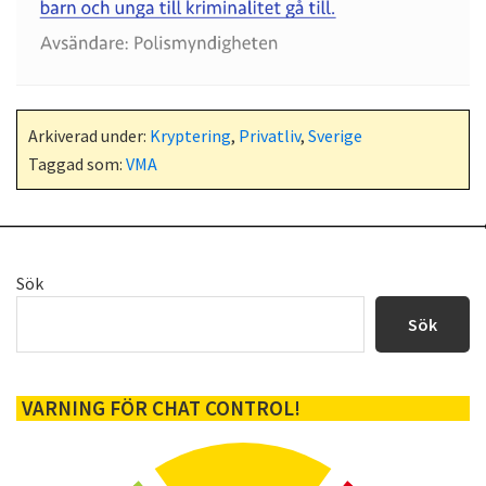
Arkiverad under:
Kryptering
,
Privatliv
,
Sverige
Taggad som:
VMA
Primärt
Sök
sidofält
Sök
VARNING FÖR CHAT CONTROL!