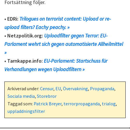
Fortsättning följer.
• EDRi:
Trilogues on terrorist content: Upload or re-
upload filters? Eachy peachy. »
• Netzpolitik.org:
Uploadfilter gegen Terror: EU-
Parlament wehrt sich gegen automatisierte Allheilmittel
»
• Tarnkappe.info:
EU-Parlament: Startschuss für
Verhandlungen wegen Uploadfiltern »
Arkiverad under:
Censur
,
EU
,
Övervakning
,
Propaganda
,
Sociala media
,
Storebror
Taggad som:
Patrick Breyer
,
terrorpropaganda
,
trialog
,
uppladdningsfilter