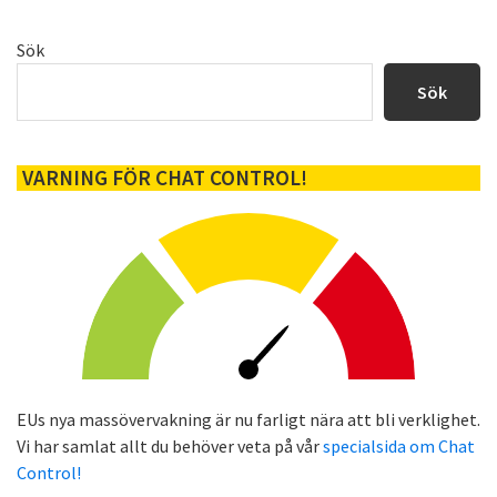
Primärt
Sök
sidofält
Sök
VARNING FÖR CHAT CONTROL!
EUs nya massövervakning är nu farligt nära att bli verklighet.
Vi har samlat allt du behöver veta på vår
specialsida om Chat
Control!