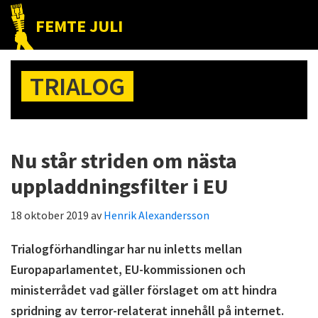
Hoppa
Hoppa
Hoppa
FEMTE JULI
till
till
till
Nätet
huvudnavigering
huvudinnehåll
det
till
primära
TRIALOG
folket!
sidofältet
Nu står striden om nästa
uppladdningsfilter i EU
18 oktober 2019
av
Henrik Alexandersson
Trialogförhandlingar har nu inletts mellan
Europaparlamentet, EU-kommissionen och
ministerrådet vad gäller förslaget om att hindra
spridning av terror-relaterat innehåll på internet.