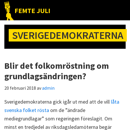
Hoppa
Hoppa
Hoppa
FEMTE JULI
till
till
till
Nätet
huvudnavigering
huvudinnehåll
det
till
primära
SVERIGEDEMOKRATERNA
folket!
sidofältet
Blir det folkomröstning om
grundlagsändringen?
20 februari 2018
av
admin
Sverigedemokraterna gick igår ut med att de vill
låta
svenska folket rösta
om de ”ändrade
mediegrundlagar” som regeringen föreslagit. Om
minst en tredjedel av riksdagsledamöterna begär