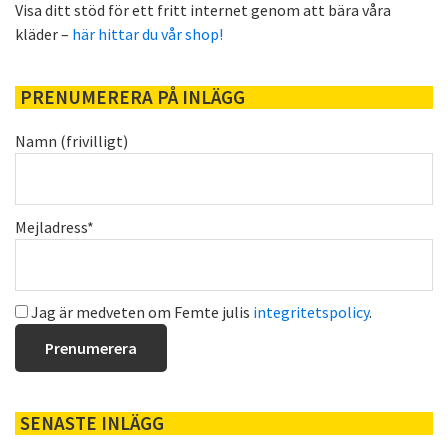
Visa ditt stöd för ett fritt internet genom att bära våra
kläder –
här hittar du vår shop!
PRENUMERERA PÅ INLÄGG
Namn (frivilligt)
Mejladress*
Jag är medveten om Femte julis
integritetspolicy
.
SENASTE INLÄGG