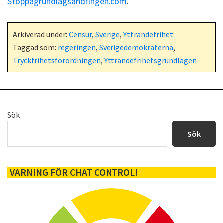
Stoppagrundlagsandringen.com
.
Arkiverad under:
Censur
,
Sverige
,
Yttrandefrihet
Taggad som:
regeringen
,
Sverigedemokraterna
,
Tryckfrihetsförordningen
,
Yttrandefrihetsgrundlagen
Primärt
Sök
sidofält
Sök
VARNING FÖR CHAT CONTROL!