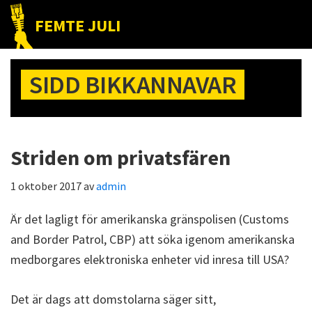
Hoppa
Hoppa
Hoppa
FEMTE JULI
till
till
till
Nätet
huvudnavigering
huvudinnehåll
det
till
primära
SIDD BIKKANNAVAR
folket!
sidofältet
Striden om privatsfären
1 oktober 2017
av
admin
Är det lagligt för amerikanska gränspolisen (Customs
and Border Patrol, CBP) att söka igenom amerikanska
medborgares elektroniska enheter vid inresa till USA?
Det är dags att domstolarna säger sitt,