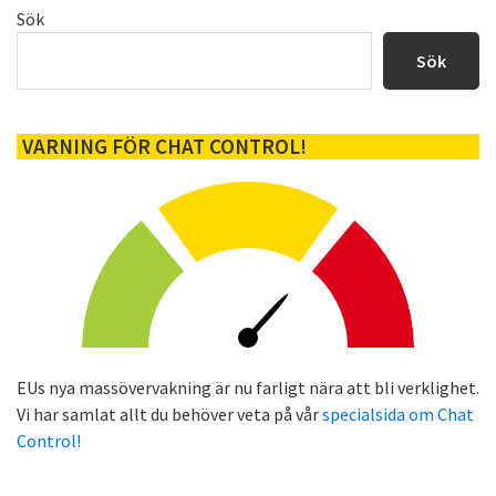
Primärt
Sök
sidofält
Sök
VARNING FÖR CHAT CONTROL!
EUs nya massövervakning är nu farligt nära att bli verklighet.
Vi har samlat allt du behöver veta på vår
specialsida om Chat
Control!