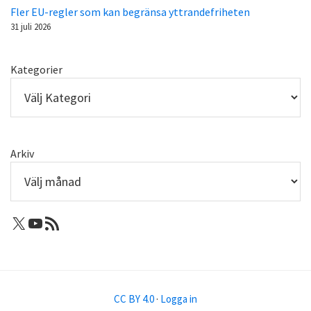
Fler EU-regler som kan begränsa yttrandefriheten
31 juli 2026
Kategorier
Arkiv
X: Femtejuli
Youtube
RSS-flöde
CC BY 4.0
·
Logga in