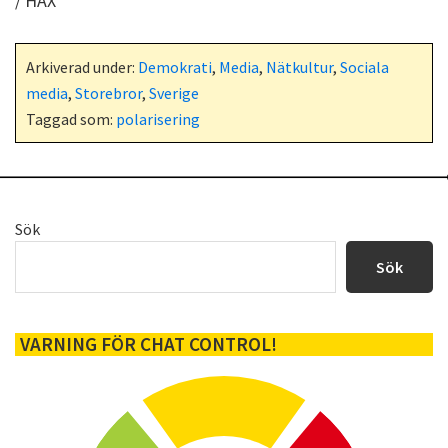
/ HAX
Arkiverad under:
Demokrati
,
Media
,
Nätkultur
,
Sociala
media
,
Storebror
,
Sverige
Taggad som:
polarisering
Primärt
Sök
sidofält
Sök
VARNING FÖR CHAT CONTROL!