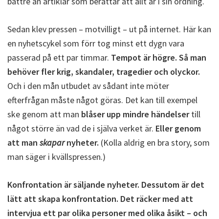
bättre än artiklar som berättar att allt är i sin ordning.
Sedan klev pressen – motvilligt – ut på internet. Här kan
en nyhetscykel som förr tog minst ett dygn vara
passerad på ett par timmar.
Tempot är högre. Så man
behöver fler krig, skandaler, tragedier och olyckor.
Och i den mån utbudet av sådant inte möter
efterfrågan måste något göras. Det kan till exempel
ske genom att man
blåser upp mindre händelser
till
något större än vad de i själva verket är.
Eller genom
att man
skapar
nyheter.
(Kolla aldrig en bra story, som
man säger i kvällspressen.)
Konfrontation är säljande nyheter. Dessutom är det
lätt att skapa konfrontation. Det räcker med att
intervjua ett par olika personer med olika åsikt – och