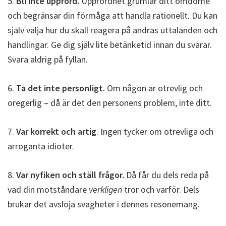
5.
Bli inte upprörd.
Upprördhet grumlar ditt omdöme
och begränsar din förmåga att handla rationellt. Du kan
själv välja hur du skall reagera på andras uttalanden och
handlingar. Ge dig själv lite betänketid innan du svarar.
Svara aldrig på fyllan.
6.
Ta det inte personligt.
Om någon är otrevlig och
oregerlig – då är det den personens problem, inte ditt.
7.
Var korrekt och artig
. Ingen tycker om otrevliga och
arroganta idioter.
8.
Var nyfiken och ställ frågor.
Då får du dels reda på
vad din motståndare
verkligen
tror och varför. Dels
brukar det avslöja svagheter i dennes resonemang.