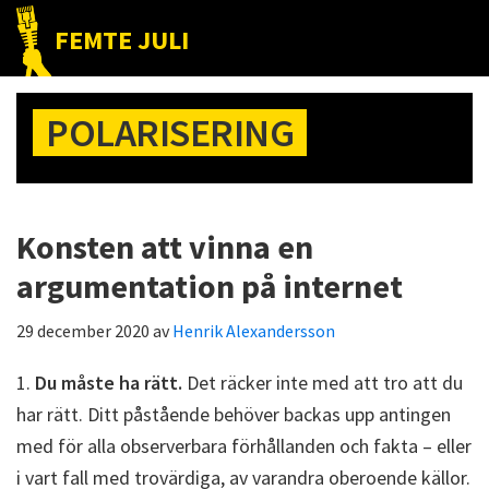
Hoppa
Hoppa
Hoppa
FEMTE JULI
till
till
till
Nätet
huvudnavigering
huvudinnehåll
det
till
primära
POLARISERING
folket!
sidofältet
Konsten att vinna en
argumentation på internet
29 december 2020
av
Henrik Alexandersson
1.
Du måste ha rätt.
Det räcker inte med att tro att du
har rätt. Ditt påstående behöver backas upp antingen
med för alla observerbara förhållanden och fakta – eller
i vart fall med trovärdiga, av varandra oberoende källor.