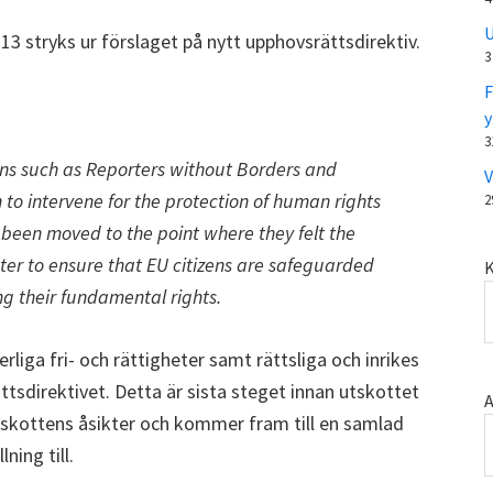
U
13 stryks ur förslaget på nytt upphovsrättsdirektiv.
3
F
y
3
tions such as Reporters without Borders and
V
o intervene for the protection of human rights
2
 been moved to the point where they felt the
tter to ensure that EU citizens are safeguarded
K
g their fundamental rights.
iga fri- och rättigheter samt rättsliga och inrikes
ttsdirektivet. Detta är sista steget innan utskottet
A
utskottens åsikter och kommer fram till en samlad
ning till.