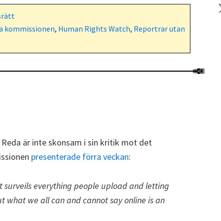
X
rätt
ka kommissionen
,
Human Rights Watch
,
Reportrar utan
Reda är inte skonsam i sin kritik mot det
issionen
presenterade förra veckan
:
at surveils everything people upload and letting
 what we all can and cannot say online is an