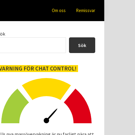
Om oss
Remissvar
Primärt
Sök
sidofält
Sök
VARNING FÖR CHAT CONTROL!
Us nya massövervakning är nu farligt nära att