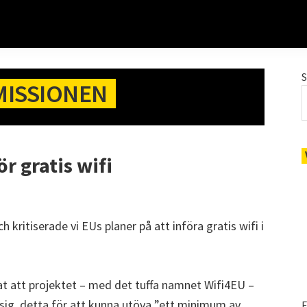
MISSIONEN
r gratis wifi
h kritiserade vi EUs planer på att införa gratis wifi i
 att projektet – med det tuffa namnet Wifi4EU –
sig, detta för att kunna utöva ”ett minimum av
E