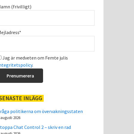
amn (frivilligt)
ejladress*
Jag är medveten om Femte julis
ntegritetspolicy
.
SENASTE INLÄGG
råga politikerna om övervakningsstaten
 augusti 2026
toppa Chat Control 2 – skriv en rad
 augusti 2026