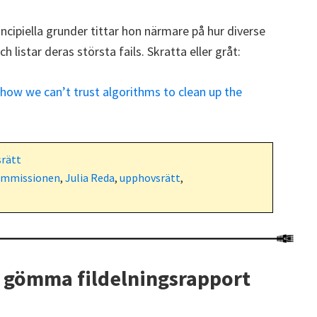
ncipiella grunder tittar hon närmare på hur diverse
h listar deras största fails. Skratta eller gråt:
 show we can’t trust algorithms to clean up the
rätt
ommissionen
,
Julia Reda
,
upphovsrätt
,
 gömma fildelningsrapport