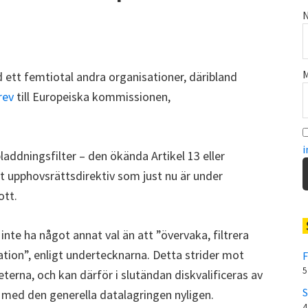
N
M
tt femtiotal andra organisationer, däribland
rev
till Europeiska kommissionen,
i
addningsfilter – den ökända Artikel 13 eller
t upphovsrättsdirektiv som just nu är under
ott.
inte ha något annat val än att ”övervaka, filtrera
on”, enligt undertecknarna. Detta strider mot
F
5
rna, och kan därför i slutändan diskvalificeras av
S
ed den generella datalagringen nyligen.
4