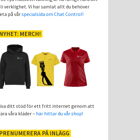
li verklighet. Vi har samlat allt du behöver
eta på vår
specialsida om Chat Control!
NYHET: MERCH!
isa ditt stöd för ett fritt internet genom att
ära våra kläder –
här hittar du vår shop!
PRENUMERERA PÅ INLÄGG