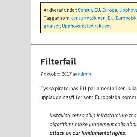
Arkiverad under:
Censur
,
EU
,
Europa
,
Upphovs
Taggad som:
censurmaskinen
,
EU
,
Europeis
gränser
,
Upphovsrättsdirektivet
Filterfail
7 oktober 2017
av
admin
Tyska piraternas EU-parlamentariker Julia 
uppladdningsfilter som Europeiska komm
Installing censorship infrastructure th
algorithms make judgement calls about
attack on our fundamental rights
.