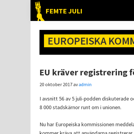
Hoppa
Hoppa
Hoppa
FEMTE JULI
till
till
till
Nätet
huvudnavigering
huvudinnehåll
det
till
primära
folket!
EUROPEISKA KOM
sidofältet
EU kräver registrering fö
20 oktober 2017
av
admin
I avsnitt 56 av 5 juli-podden diskuterade oc
8 000 stadskärnor runt om i unionen.
Nu har Europeiska kommissionen meddelat
kommer kräva att användarna registrerar 