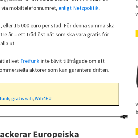
b
e via mobiltelefonnumret,
enligt Netzpolitik
.
v
, eller 15 000 euro per stad. För denna summa ska
tre år – ett trådlöst nät som ska vara gratis för
lla ut.
itiativet
Freifunk
inte blivit tillfrågade om att
 kommersiella aktörer som kan garantera driften.
ifunk
,
gratis wifi
,
Wifi4EU
V
b
ackerar Europeiska