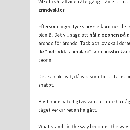
Vilket i så fall är en återgång från ett fri
grindvakter
.
Eftersom ingen tycks bry sig kommer det sa
plan B. Det vill säga att
hålla ögonen på a
ärende för ärende. Tack och lov skall der
de ”betrodda anmälare” som
missbrukar 
teorin.
Det kan bli livat, då vad som för tillfället
snabbt.
Bäst hade naturligtvis varit att inte ha n
tåget verkar redan ha gått.
What stands in the way becomes the way.