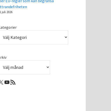
ler EU-regler som kan begränsa
ttrandefriheten
1 juli 2026
ategorier
rkiv
: Femtejuli
Youtube
RSS-flöde