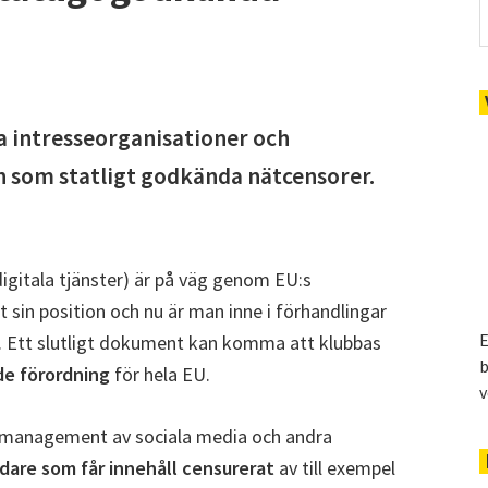
 intresseorganisationer och
len som statligt godkända nätcensorer.
igitala tjänster) är på väg genom EU:s
t sin position och nu är man inne i förhandlingar
E
 Ett slutligt dokument kan komma att klubbas
b
de förordning
för hela EU.
v
o management av sociala media och andra
are som får innehåll censurerat
av till exempel