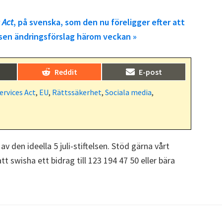
 Act
, på svenska, som den nu föreligger efter att
sen ändringsförslag härom veckan »
Dela
Dela
)
Reddit
E-post
på
på
ervices Act
,
EU
,
Rättssäkerhet
,
Sociala media
,
 av den ideella 5 juli-stiftelsen. Stöd gärna vårt
t swisha ett bidrag till 123 194 47 50 eller bära