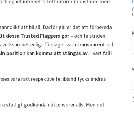
tt och öppet internet till ett informationsflöde med
F
y
3
nnolikt att bli så. Därför gäller det att förbereda
K
llt dessa Trusted Flaggers gör
– och ta striden
as verksamhet enligt förslaget vara
transparent
och
sin position
kan
komma att stängas av
. I vart fall i
A
 anses vara rätt respektive fel ibland tycks ändras
X
ågra statligt godkända nätcensorer alls. Men det