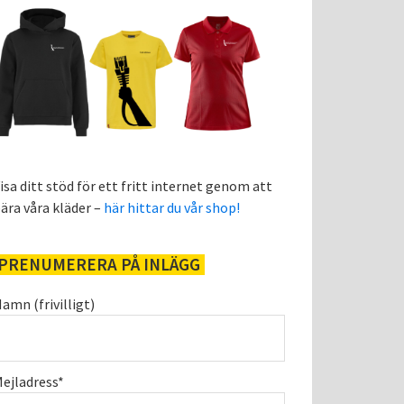
isa ditt stöd för ett fritt internet genom att
ära våra kläder –
här hittar du vår shop!
PRENUMERERA PÅ INLÄGG
amn (frivilligt)
ejladress*