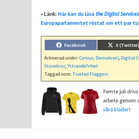
• Länk:
Här kan du läsa
the Digital Services
Europaparlamentet röstat om ett par tu
Dela
Dela
Facebook
X (Twitter
på
på
Arkiverad under:
Censur
,
Demokrati
,
Digital S
Storebror
,
Yttrandefrihet
Taggad som:
Trusted Flaggers
Femte juli drivs
arbete genom at
våra kläder
!