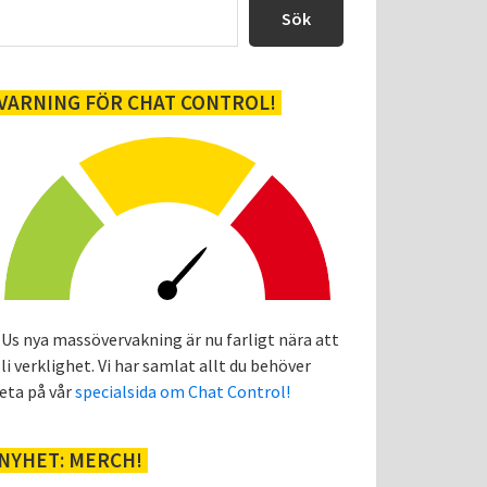
sidofält
Sök
VARNING FÖR CHAT CONTROL!
Us nya massövervakning är nu farligt nära att
li verklighet. Vi har samlat allt du behöver
eta på vår
specialsida om Chat Control!
NYHET: MERCH!