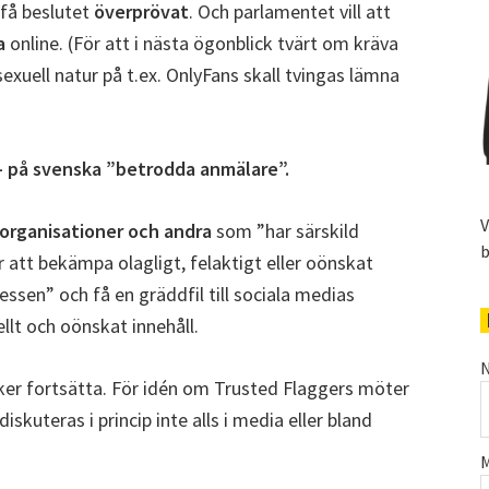
 få beslutet
överprövat
. Och parlamentet vill att
a
online. (För att i nästa ögonblick tvärt om kräva
exuell natur på t.ex. OnlyFans skall tvingas lämna
– på svenska ”betrodda anmälare”.
V
organisationer och andra
som ”har särskild
b
att bekämpa olagligt, felaktigt eller oönskat
ressen” och få en gräddfil till sociala medias
llt och oönskat innehåll.
N
nker fortsätta. För idén om Trusted Flaggers möter
skuteras i princip inte alls i media eller bland
M