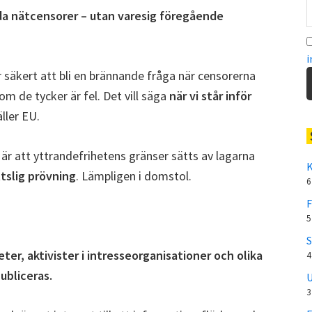
ända nätcensorer – utan varesig föregående
i
 säkert att bli en brännande fråga när censorerna
om de tycker är fel. Det vill säga
när vi står inför
äller EU.
är att yttrandefrihetens gränser sätts av lagarna
K
tslig prövning
. Lämpligen i domstol.
6
F
5
S
r, aktivister i intresseorganisationer och olika
4
ubliceras.
U
3