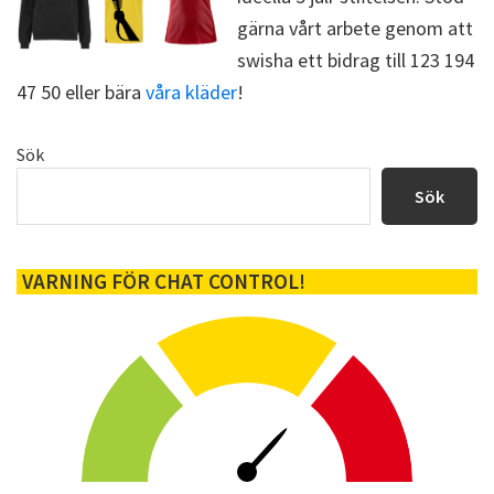
gärna vårt arbete genom att
swisha ett bidrag till 123 194
47 50 eller bära
våra kläder
!
Primärt
Sök
sidofält
Sök
VARNING FÖR CHAT CONTROL!