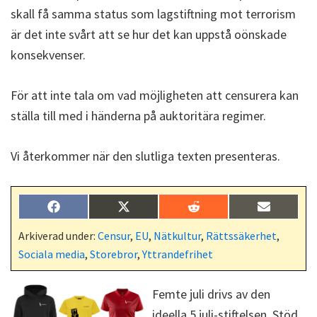
skall få samma status som lagstiftning mot terrorism
är det inte svårt att se hur det kan uppstå oönskade
konsekvenser.
För att inte tala om vad möjligheten att censurera kan
ställa till med i händerna på auktoritära regimer.
Vi återkommer när den slutliga texten presenteras.
Dela
Dela
Dela
Dela
F
X
R
E
på
på
på
på
a
(
e
-
c
T
d
p
Arkiverad under:
Censur
,
EU
,
Nätkultur
,
Rättssäkerhet
,
e
w
d
o
Sociala media
,
Storebror
,
Yttrandefrihet
b
i
i
s
o
t
t
t
o
t
k
e
Femte juli drivs av den
r
ideella 5 juli-stiftelsen. Stöd
)