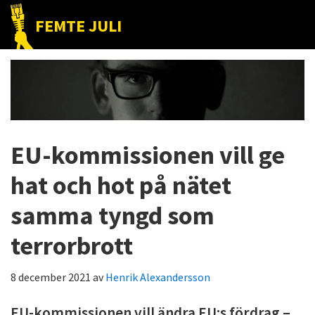
Hoppa
Hoppa
Hoppa
FEMTE JULI
till
till
till
Nätet
huvudnavigering
huvudinnehåll
det
till
primära
folket!
sidofältet
EU-kommissionen vill ge
hat och hot på nätet
samma tyngd som
terrorbrott
8 december 2021
av
Henrik Alexandersson
EU-kommissionen vill ändra EU:s fördrag –