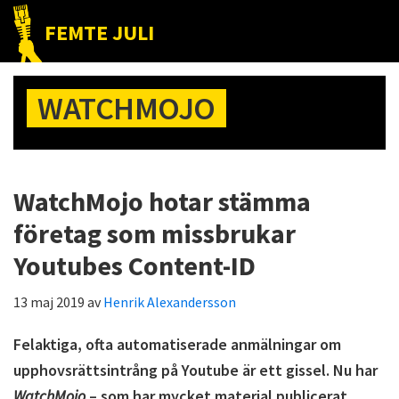
Hoppa
Hoppa
Hoppa
FEMTE JULI
till
till
till
Nätet
huvudnavigering
huvudinnehåll
det
till
primära
WATCHMOJO
folket!
sidofältet
WatchMojo hotar stämma
företag som missbrukar
Youtubes Content-ID
13 maj 2019
av
Henrik Alexandersson
Felaktiga, ofta automatiserade anmälningar om
upphovsrättsintrång på Youtube är ett gissel. Nu har
WatchMojo
– som har mycket material publicerat