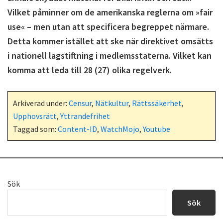
Vilket påminner om de amerikanska reglerna om »fair
use« – men utan att specificera begreppet närmare.
Detta kommer istället att ske när direktivet omsätts
i nationell lagstiftning i medlemsstaterna. Vilket kan
komma att leda till 28 (27) olika regelverk.
Arkiverad under:
Censur
,
Nätkultur
,
Rättssäkerhet
,
Upphovsrätt
,
Yttrandefrihet
Taggad som:
Content-ID
,
WatchMojo
,
Youtube
Primärt
Sök
sidofält
Sök