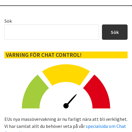
Primärt
Sök
sidofält
Sök
VARNING FÖR CHAT CONTROL!
EUs nya massövervakning är nu farligt nära att bli verklighet.
Vi har samlat allt du behöver veta på vår
specialsida om Chat