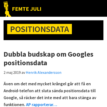
Hoppa
Hoppa
Hoppa
FEMTE JULI
till
till
till
Nätet
huvudnavigering
huvudinnehåll
det
till
primära
POSITIONSDATA
folket!
sidofältet
Dubbla budskap om Googles
positionsdata
2 maj 2019
av
Henrik Alexandersson
Även om det med mycket krångel går att få en
Android-telefon att sluta sända positionsdata till
Google, så räcker det inte med att bara stänga av
funktionen.
AP rapporterar…