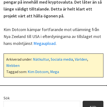
pengar på innehåll med kryptovaluta. Det låter än så
länge väldigt tilltalande. Detta är helt klart ett
projekt värt att hålla ögonen på.
Kim Dotcom kämpar fortfarande mot utlämning från
Nya Zeeland till USA i efterdyningarna av tillslaget mot
hans molntjänst
Megaupload
.
Arkiverad under:
Nätkultur
,
Sociala media
,
Världen
,
Webben
Taggad som:
Kim Dotcom
,
Mega
Primärt
Sök
sidofält