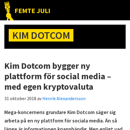
Hoppa
Hoppa
Hoppa
FEMTE JULI
till
till
till
Nätet
huvudnavigering
huvudinnehåll
det
till
primära
KIM DOTCOM
folket!
sidofältet
Kim Dotcom bygger ny
plattform för social media –
med egen kryptovaluta
31 oktober 2018
av
Henrik Alexandersson
Mega-koncernens grundare Kim Dotcom säger sig
arbeta på en ny plattform för sociala media. Än så
länge är informationen knapphändig. Men enligt vad