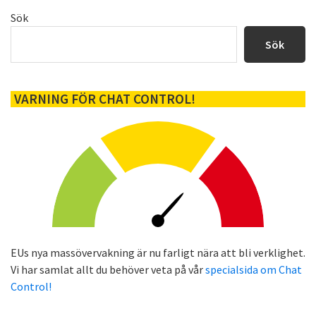
Primärt
Sök
sidofält
Sök
VARNING FÖR CHAT CONTROL!
EUs nya massövervakning är nu farligt nära att bli verklighet.
Vi har samlat allt du behöver veta på vår
specialsida om Chat
Control!