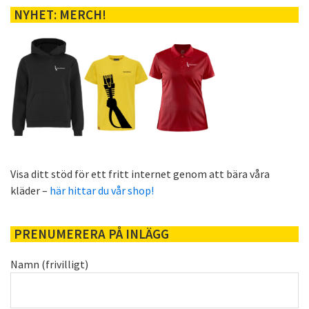
NYHET: MERCH!
Visa ditt stöd för ett fritt internet genom att bära våra
kläder –
här hittar du vår shop!
PRENUMERERA PÅ INLÄGG
Namn (frivilligt)