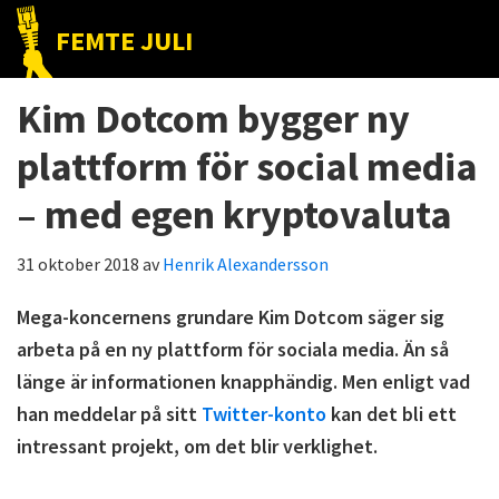
Hoppa
Hoppa
Hoppa
FEMTE JULI
till
till
till
Nätet
huvudnavigering
huvudinnehåll
det
till
Kim Dotcom bygger ny
primära
folket!
sidofältet
plattform för social media
– med egen kryptovaluta
31 oktober 2018
av
Henrik Alexandersson
Mega-koncernens grundare Kim Dotcom säger sig
arbeta på en ny plattform för sociala media. Än så
länge är informationen knapphändig. Men enligt vad
han meddelar på sitt
Twitter-konto
kan det bli ett
intressant projekt, om det blir verklighet.