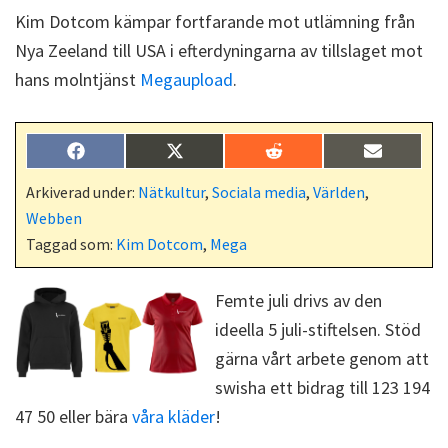
Kim Dotcom kämpar fortfarande mot utlämning från
Nya Zeeland till USA i efterdyningarna av tillslaget mot
hans molntjänst
Megaupload
.
Dela
Dela
Dela
Dela
F
X
R
E
på
på
på
på
a
(
e
-
c
T
d
p
Arkiverad under:
Nätkultur
,
Sociala media
,
Världen
,
e
w
d
o
Webben
b
i
i
s
o
t
t
t
Taggad som:
Kim Dotcom
,
Mega
o
t
k
e
r
Femte juli drivs av den
)
ideella 5 juli-stiftelsen. Stöd
gärna vårt arbete genom att
swisha ett bidrag till 123 194
47 50 eller bära
våra kläder
!